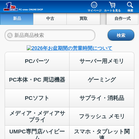
マイページ
カートを見る
検索
新品
中古
買取
自作一式
検索
PCパーツ
サーバー用メモリ
PC本体・PC 周辺機器
ゲーミング
PCソフト
サプライ・消耗品
メディア・メディアサ
フラッシュ メモリ
プライ
UMPC専門店ハイビー
スマホ・タブレット関
ム
連