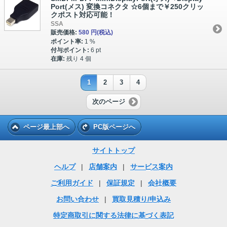
Port(メス) 変換コネクタ ☆6個まで￥250クリッ
クポスト対応可能！
SSA
販売価格:
580 円
(税込)
ポイント率:
1 %
付与ポイント:
6 pt
在庫:
残り 4 個
1
2
3
4
次のページ
ページ最上部へ
PC版ページへ
サイトトップ
ヘルプ
|
店舗案内
|
サービス案内
ご利用ガイド
|
保証規定
|
会社概要
お問い合わせ
|
買取見積り/申込み
特定商取引に関する法律に基づく表記