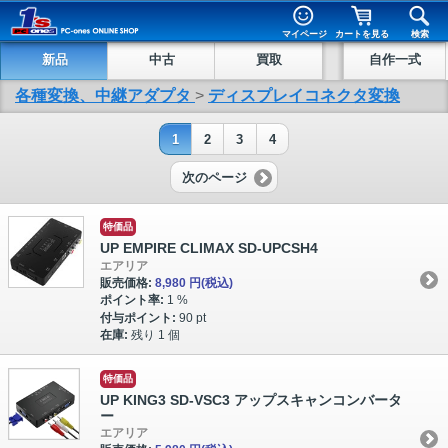
マイページ
カートを見る
検索
新品
中古
買取
自作一式
各種変換、中継アダプタ
>
ディスプレイコネクタ変換
1
2
3
4
次のページ
特価品
UP EMPIRE CLIMAX SD-UPCSH4
エアリア
販売価格:
8,980 円
(税込)
ポイント率:
1 %
付与ポイント:
90 pt
在庫:
残り 1 個
特価品
UP KING3 SD-VSC3 アップスキャンコンバータ
ー
エアリア