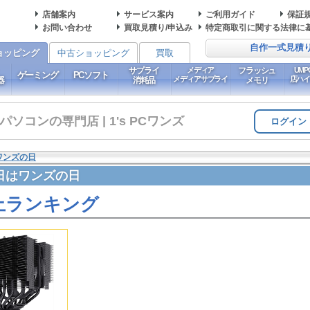
店舗案内
サービス案内
ご利用ガイド
保証
お問い合わせ
買取見積り/申込み
特定商取引に関する法律に
自作一式見積
ョッピング
中古ショッピング
買取
サプライ
メディア
フラッシュ
UM
ゲーミング
PCソフト
メディアサプライ
店ハ
器
消耗品
メモリ
コンの専門店 | 1's PCワンズ
ログイン
ワンズの日
日はワンズの日
上ランキング