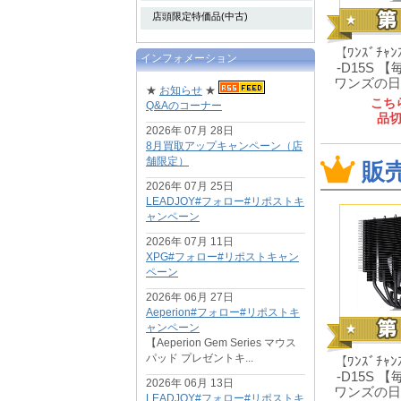
店頭限定特価品(中古)
【ﾜﾝｽﾞﾁｬ
インフォメーション
-D15S 
ワンズの日
★
お知らせ
★
ス！ご
こち
Q&Aのコーナー
品
2026年 07月 28日
8月買取アップキャンペーン（店
舗限定）
販
2026年 07月 25日
LEADJOY#フォロー#リポストキ
ャンペーン
2026年 07月 11日
XPG#フォロー#リポストキャン
ペーン
2026年 06月 27日
Aeperion#フォロー#リポストキ
ャンペーン
【Aeperion Gem Series マウス
パッド プレゼントキ...
【ﾜﾝｽﾞﾁｬ
-D15S 
2026年 06月 13日
ワンズの日
LEADJOY#フォロー#リポストキ