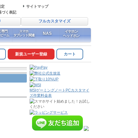
規定
サイトマップ
基づく表記
り
フルカスタマイズ
PC専門
スマホ
イヤホン
NAS
イビーム
タブレット関連
ヘッドホン
新規ユーザー登録
カート
MSIゲーミングノートPCカスタマイ
ズ作業料金表