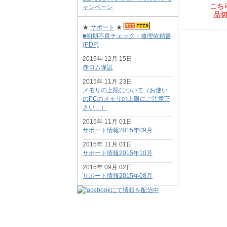
ス！ご
こち
ャンペーン
品
★
サポート
★
■初期不良チェック・修理依頼書
(PDF)
2015年 12月 15日
赤ロム保証
2015年 11月 23日
メモリの上限について（お使い
のPCのメモリの上限にご注意下
さい．）
2015年 11月 01日
サポート情報2015年09月
2015年 11月 01日
サポート情報2015年10月
2015年 09月 02日
サポート情報2015年08月