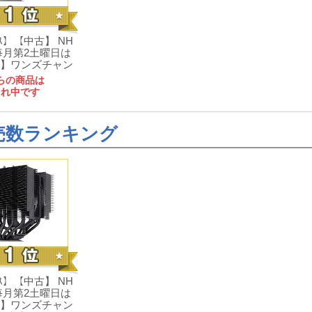
ﾝｽ】【中古】 NH
【毎月第2土曜日は
】ワンズチャン
来店い...
らの商品は
切れ中です
売数ランキング
ﾝｽ】【中古】 NH
【毎月第2土曜日は
】ワンズチャン