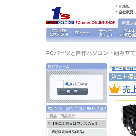
HOME
会社概要
新品シ
第二土曜日
サーバー
PC本体
PCパーツ
はワンズの日
用メモリ
PC周辺機
PCパーツと自作パソコン・組み立てパソ
検索フォーム
第二土曜日は
第二土曜
新品
中古
売
PCパーツ・自作パソコン 商品カテゴリ
新品・商品区分
【第二土曜日はワンズの日!】
店頭限定特価品(新品)