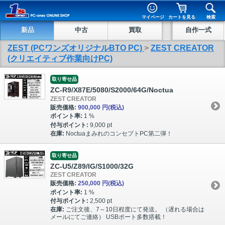
マイページ
カートを見る
検索
新品
中古
買取
自作一式
ZEST (PCワンズオリジナルBTO PC)
>
ZEST CREATOR
(クリエイティブ作業向けPC)
取り寄せ品
ZC-R9/X87E/5080/S2000/64G/Noctua
ZEST CREATOR
販売価格:
900,000 円
(税込)
ポイント率:
1 %
付与ポイント:
9,000 pt
在庫:
NoctuaまみれのコンセプトPC第二弾！
取り寄せ品
ZC-U5/Z89/IG/S1000/32G
ZEST CREATOR
販売価格:
250,000 円
(税込)
ポイント率:
1 %
付与ポイント:
2,500 pt
在庫:
ご注文後、7～10日程度にて発送。 （遅れる場合は
メールにてご連絡） USBポート多数搭載！