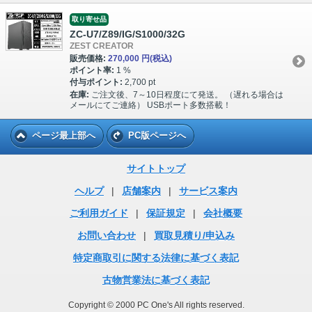
取り寄せ品
ZC-U7/Z89/IG/S1000/32G
ZEST CREATOR
販売価格:
270,000 円
(税込)
ポイント率:
1 %
付与ポイント:
2,700 pt
在庫:
ご注文後、7～10日程度にて発送。 （遅れる場合は
メールにてご連絡） USBポート多数搭載！
ページ最上部へ
PC版ページへ
サイトトップ
ヘルプ
|
店舗案内
|
サービス案内
ご利用ガイド
|
保証規定
|
会社概要
お問い合わせ
|
買取見積り/申込み
特定商取引に関する法律に基づく表記
古物営業法に基づく表記
Copyright © 2000 PC One's All rights reserved.