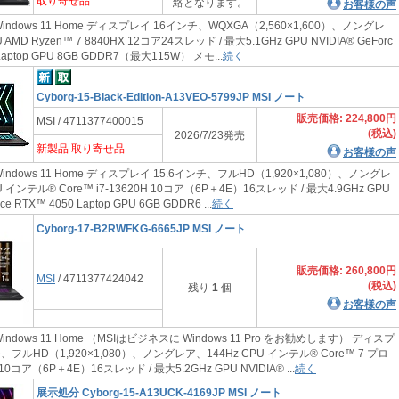
取り寄せ品
絡となります。
お客様の声
indows 11 Home ディスプレイ 16インチ、WQXGA（2,560×1,600）、ノングレ
 AMD Ryzen™ 7 8840HX 12コア24スレッド / 最大5.1GHz GPU NVIDIA® GeForc
 Laptop GPU 8GB GDDR7（最大115W） メモ...
続く
Cyborg-15-Black-Edition-A13VEO-5799JP MSI ノート
販売価格: 224,800円
MSI / 4711377400015
(税込)
2026/7/23発売
新製品 取り寄せ品
お客様の声
indows 11 Home ディスプレイ 15.6インチ、フルHD（1,920×1,080）、ノングレ
U インテル® Core™ i7-13620H 10コア（6P＋4E）16スレッド / 最大4.9GHz GPU
ce RTX™ 4050 Laptop GPU 6GB GDDR6 ...
続く
Cyborg-17-B2RWFKG-6665JP MSI ノート
販売価格: 260,800円
MSI
/ 4711377424042
(税込)
残り
1
個
お客様の声
indows 11 Home （MSIはビジネスに Windows 11 Pro をお勧めします） ディスプ
、フルHD（1,920×1,080）、ノングレア、144Hz CPU インテル® Core™ 7 プロ
0コア（6P＋4E）16スレッド / 最大5.2GHz GPU NVIDIA® ...
続く
展示処分 Cyborg-15-A13UCK-4169JP MSI ノート