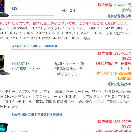
販売価格: 134,800円
MSI
(税込)
残り
1
個
お客様の声
用していたものです。傷汚れなど多少ございます。ご了承の上ご購入お願いいたし
、 OS Windows 11 Home ディスプレイ 15.6インチ、フルHD（1,920×1,080）、
z CPU インテル® Core™ i7-13620H 10コア（6P＋4E）16スレッド / 最大4.9G
® GeForce RTX™ 3050 Laptop GPU 4GB GDDR6 ...
続く
AERO X16 1WH93JP894DH
販売価格: 295,460円
(税込)
（更に登録ﾕｰｻﾞｰ特価あ
GIGABYTE
納期：メーカー/代
り！）
/ 4719331763978
理店確認後のご連
付与ポイント:2,955pt
絡となります。
(1%還元)
お客様の声
ッテリー、ACアダプタは1年）、 本体カラー ルーナーホワイト 搭載OS Windows
U AMD Ryzen™ AI 7 350 プロセッサー（50 TOPS） コア数/スレッド数 8コア/16ス
6.0インチ 165Hz 1920x1200 超狭額縁ベゼル WUXGA ノングレア300nits Pant
 Rh...
続く
GAMING A16 CMHI2JP894SH
販売価格: 205,460円
(税込)
（更に登録ﾕｰｻﾞｰ特価あ
GIGABYTE