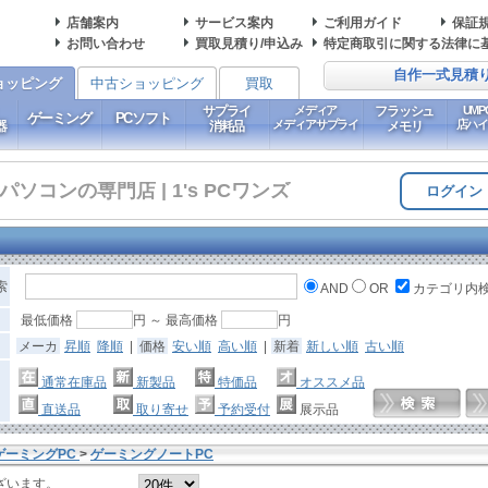
店舗案内
サービス案内
ご利用ガイド
保証
お問い合わせ
買取見積り/申込み
特定商取引に関する法律に
自作一式見積
ョッピング
中古ショッピング
買取
サプライ
メディア
フラッシュ
UM
ゲーミング
PCソフト
メディアサプライ
店ハ
器
消耗品
メモリ
コンの専門店 | 1's PCワンズ
ログイン
索
AND
OR
カテゴリ内
最低価格
円 ～ 最高価格
円
メーカ
昇順
降順
|
価格
安い順
高い順
|
新着
新しい順
古い順
通常在庫品
新製品
特価品
オススメ品
直送品
取り寄せ
予約受付
展示品
ゲーミングPC
>
ゲーミングノートPC
ざいます。