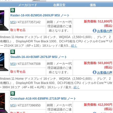
メーカ/コード
在庫目安
価格
Raider-16-HX-B2WGX-2669JP MSI ノート
販売価格: 512,800円
納期：メーカー/代
MSI
/ 4711377357142
(税込)
理店確認後のご連
取り寄せ品
絡となります。
お客様の声
indows 11 Home ディスプレイ 16インチ、WQXGA（2,560×1,600）、グレア、2
機EL）、DisplayHDR True Black 1000、DCI-P3相当 CPU インテル® Core™ Ul
サー 251HX 18コア（6P＋12E）18スレッド / 最大5....
続く
Stealth-16-AI+B3WF-2679JP MSI ノート
販売価格: 503,800円
納期：メーカー/代
MSI
/ 4711377447508
(税込)
理店確認後のご連
取り寄せ品
絡となります。
お客様の声
indows 11 Home ディスプレイ 16インチ、WQXGA（2,560×1,600）、グレア、2
機EL）、DisplayHDR True Black 600、DCI-P3相当 CPU インテル® Core™ Ultr
 386H 16コア（4P＋8E＋4LPE）16スレッド / 最大...
続く
Crosshair-A16-HX-E8WFK-2719JP MSI ノート
販売価格: 412,000円
納期：メーカー/代
MSI
/ 4711377396950
(税込)
理店確認後のご連