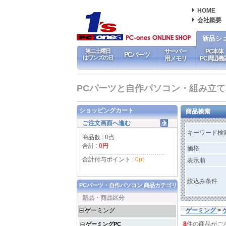
HOME
会社概要
新品シ
第二土曜日
サーバー
PC本体
PCパーツ
はワンズの日
用メモリ
PC周辺機
PCパーツと自作パソコン・組み立てパソ
ショッピングカート
ご注文画面へ進む
キーワード検
商品数 : 0点
合計 :
0円
価格
合計付与ポイント :
0pt
表示順
絞込み条件
PCパーツ・自作パソコン 商品カテゴリ
新品・商品区分
ゲーミング
ゲーミング
>
8
件の商品がご
ゲーミングPC