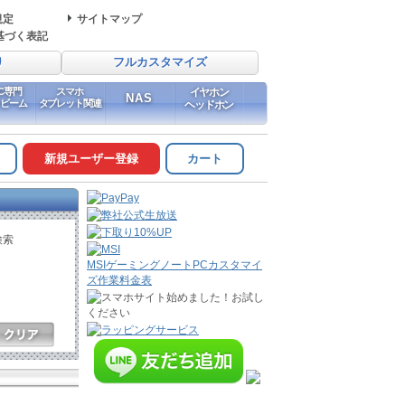
規定
サイトマップ
基づく表記
り
フルカスタマイズ
PC専門
スマホ
イヤホン
NAS
イビーム
タブレット関連
ヘッドホン
新規ユーザー登録
カート
検索
MSIゲーミングノートPCカスタマイ
ズ作業料金表