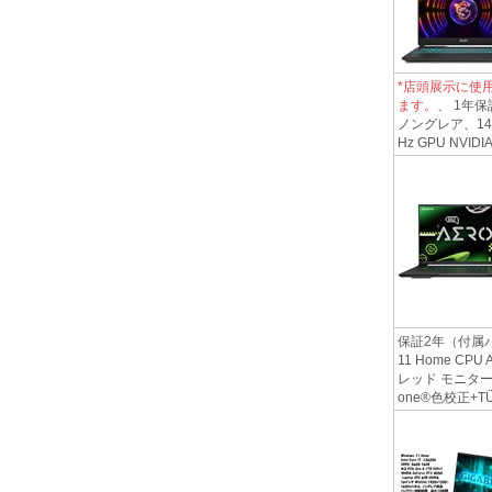
*店頭展示に使
ます。
、 1年保証
ノングレア、144H
Hz GPU NVIDIA
保証2年（付属バ
11 Home CP
レッド モニター 1
one®色校正+TÜV