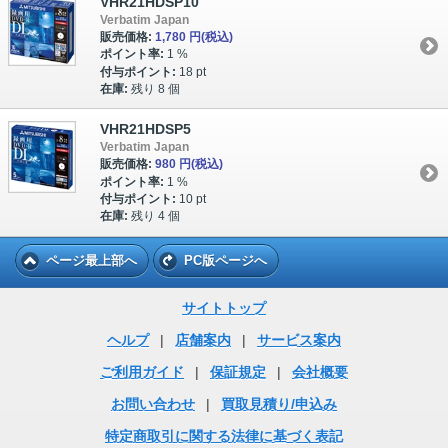
VHR21HDSP10
Verbatim Japan
販売価格:
1,780 円
(税込)
ポイント率:
1 %
付与ポイント:
18 pt
在庫:
残り 8 個
VHR21HDSP5
Verbatim Japan
販売価格:
980 円
(税込)
ポイント率:
1 %
付与ポイント:
10 pt
在庫:
残り 4 個
ページ最上部へ
PC版ページへ
サイトトップ
ヘルプ
|
店舗案内
|
サービス案内
ご利用ガイド
|
保証規定
|
会社概要
お問い合わせ
|
買取見積り/申込み
特定商取引に関する法律に基づく表記