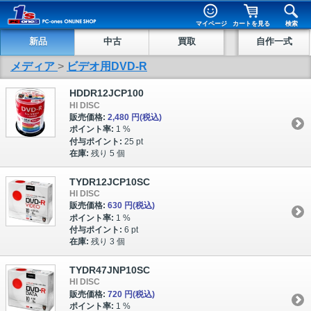
マイページ
カートを見る
検索
新品
中古
買取
自作一式
メディア
>
ビデオ用DVD-R
HDDR12JCP100
HI DISC
販売価格:
2,480 円
(税込)
ポイント率:
1 %
付与ポイント:
25 pt
在庫:
残り 5 個
TYDR12JCP10SC
HI DISC
販売価格:
630 円
(税込)
ポイント率:
1 %
付与ポイント:
6 pt
在庫:
残り 3 個
TYDR47JNP10SC
HI DISC
販売価格:
720 円
(税込)
ポイント率:
1 %