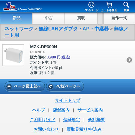
マイページ
カートを見る
検索
新品
中古
買取
自作一式
ネットワーク
>
無線LANアダプタ・AP・中継器
>
無線ノ
ート用
MZK-DP300N
PLANEX
販売価格:
3,980 円
(税込)
ポイント率:
1 %
付与ポイント:
40 pt
在庫:
残り 2 個
ページ最上部へ
PC版ページへ
サイトトップ
ヘルプ
|
店舗案内
|
サービス案内
ご利用ガイド
|
保証規定
|
会社概要
お問い合わせ
|
買取見積り/申込み