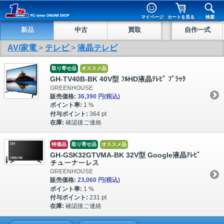
マイページ
カートを見る
検索
新品
中古
買取
自作一式
AV/家電
>
テレビ
>
液晶テレビ
取り寄せ品
オススメ品
GH-TV40B-BK 40V型 ﾌﾙHD液晶ﾃﾚﾋﾞ ﾌﾞﾗｯｸ
GREENHOUSE
販売価格:
36,390 円
(税込)
ポイント率:
1 %
付与ポイント:
364 pt
在庫:
確認後ご連絡
特価品
取り寄せ品
オススメ品
GH-GSK32GTVMA-BK 32V型 Google液晶ﾃﾚﾋﾞ
チューナーレス
GREENHOUSE
販売価格:
23,060 円
(税込)
ポイント率:
1 %
付与ポイント:
231 pt
在庫:
確認後ご連絡