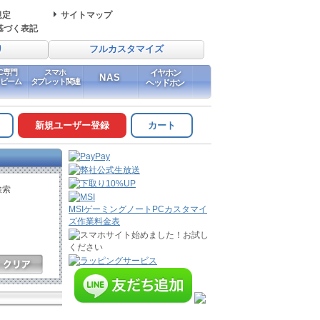
規定
サイトマップ
基づく表記
り
フルカスタマイズ
PC専門
スマホ
イヤホン
NAS
イビーム
タブレット関連
ヘッドホン
新規ユーザー登録
カート
検索
MSIゲーミングノートPCカスタマイ
ズ作業料金表