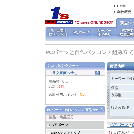
HOME
会社概要
新品シ
第二土曜日
サーバー
PC本体
PCパーツ
はワンズの日
用メモリ
PC周辺機
PCパーツと自作パソコン・組み立てパソ
ショッピングカート
ご注文画面へ進む
キーワード検
商品数 : 0点
合計 :
0円
価格
合計付与ポイント :
0pt
表示順
絞込み条件
PCパーツ・自作パソコン 商品カテゴリ
新品・商品区分
ベアボーン
ベアボーン
>
3
件の商品がご
Cube/デスクトップ