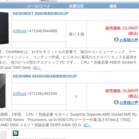
メーカ/コード
在庫目安
価格
DESKMEET X600/B/BB/BOX/JP
販売価格: 33,390円
ASRock
/ 4710483944666
(税込)
残り
1
個
お客様の声
、 DeskMeet は、わずか 8 リットルの容量で、毎日のコンピューティング、ゲー
ターテインメント、コンテンツ作成、ビジネスに最高のエクスペリエンスを提供す
た、強力かつ小型のデスクトップ PC です。、CPU ＊別途必要 AMD® Socket A
 and 7000 Serie...
続く
DESKMINI X600/USB4/B/BB/BOX/JP
販売価格: 32,800円
ASRock
/ 4711581491540
(税込)
お客様の声
期間：1年間、 CPU ＊別途必要 サポート Supports Supports AMD Socket AM5 Ry
000/7000 Series Processors, up to 65W CPUクーラー付属 高さ47mmまで対応。
 X600 メモリ＊別途必要 DDR5-6400 SO-D...
続く