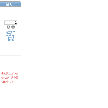
購入
申し訳ございま
せんが、只今品
切れ中です。