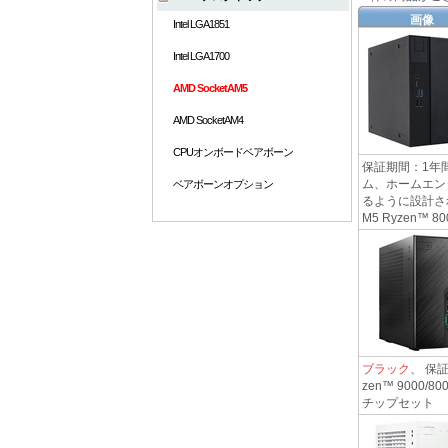
画像
Intel LGA1851
Intel LGA1700
AMD SocketAM5
AMD SocketAM4
CPUオンボードベアボーン
保証期間：1年間
ム、ホームエン
ベアボーンオプション
るように設計され
M5 Ryzen™ 8000
ブラック
、 保証
zen™ 9000/8
チップセット AMD