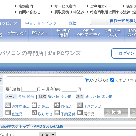
店舗案内
サービス案内
ご利用ガイド
保証
お問い合わせ
買取見積り/申込み
特定商取引に関する法律に
自作一式見積
ョッピング
中古ショッピング
買取
サプライ
メディア
フラッシュ
UM
ゲーミング
PCソフト
メディアサプライ
店ハ
器
消耗品
メモリ
コンの専門店 | 1's PCワンズ
ログイン
索
AND
OR
カテゴリ内
最低価格
円 ～ 最高価格
円
メーカ
昇順
降順
|
価格
安い順
高い順
|
新着
新しい順
古い順
通常在庫品
新製品
特価品
オススメ品
直送品
取り寄せ
予約受付
展示品
Cube/デスクトップ
>
AMD SocketAM5
ざいます。