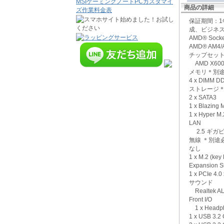
MSIゲーミングノートPCカスタマイ
商品の詳細
ズ作業料金表
保証期間：1
成、ビジネス
AMD® Sock
AMD® AM4/A
チップセッ
AMD X60
メモリ＊別
4 x DIMM D
ストレージ
2 x SATA3
1 x Blazing 
1 x Hyper 
LAN
2.5 ギガビット
無線 ＊別途
なし
1 x M.2 (key
Expansion S
1 x PCIe 4.0
サウンド
Realtek AL
Front I/O
1 x Headph
1 x USB 3.2