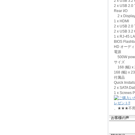
2 x USB 3.2
2 x USB 2.0 
Rear I/O
2 x Display
1 x HDMI
2 x USB 2.0 
2 x USB 3.2
1 x RJ-45 
BIOS Flashb
HD オーディ
電源
500W power
サイズ
168 (幅) x 
168 (幅) x 
付属品
Quick Install
2 x SATA Da
1 x Screws
、★★★不
お客様の声