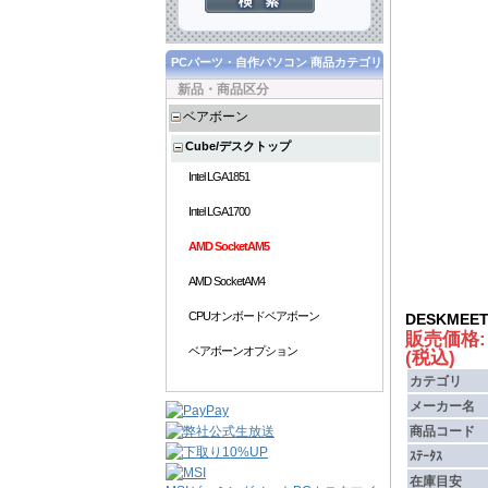
PCパーツ・自作パソコン 商品カテゴリ
新品・商品区分
ベアボーン
Cube/デスクトップ
Intel LGA1851
Intel LGA1700
AMD SocketAM5
AMD SocketAM4
CPUオンボードベアボーン
DESKMEET 
販売価格
ベアボーンオプション
(税込)
カテゴリ
メーカー名
商品コード
ｽﾃｰﾀｽ
在庫目安