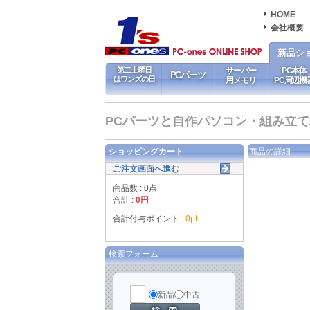
HOME
会社概要
新品シ
第二土曜日
サーバー
PC本体
PCパーツ
はワンズの日
用メモリ
PC周辺機
PCパーツと自作パソコン・組み立てパソ
ショッピングカート
商品の詳細
ご注文画面へ進む
商品数 : 0点
合計 :
0円
合計付与ポイント :
0pt
検索フォーム
新品
中古