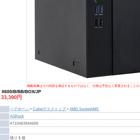
掲載画像はその内容を保証するものではなく、仕様は予告なく変更されることが
X600/B/BB/BOX/JP
:
33,390
円
ベアボーン
>
Cube/デスクトップ
>
AMD SocketAM5
ASRock
4710483944666
残り
1
個