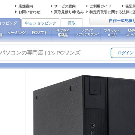
店舗案内
サービス案内
ご利用ガイド
保証
お問い合わせ
買取見積り/申込み
特定商取引に関する法律に
自作一式見積
ョッピング
中古ショッピング
買取
サプライ
メディア
フラッシュ
UM
ゲーミング
PCソフト
メディアサプライ
店ハ
器
消耗品
メモリ
コンの専門店 | 1's PCワンズ
ログイン