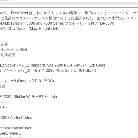
年間、 DeskMeet は、わずか 8 リットルの容量で、毎日のコンピューティン
に最高のエクスペリエンスを提供するように設計された、強力かつ小型のデスクトップ
et AM5 Ryzen™ 8000 and 7000 Series プロセッサー（最大TDP65W)
M5 CPU Cooler (Max. Height ≦54mm)
ト
0
途必要
DR5 Max. 256GB
＊別途必要
M.2 Socket (M2_1), supports type 2280 PCIe Gen5x4 (128 Gb/s)
M.2 ソケット (M2_2)、タイプ 2280 PCIe Gen4x4 (64 Gb/秒)
 LAN (Dragon RTL8125BG)
必要
 E 2230) Slot for Wi-Fi + BT Module
lots
 x 16
C897 Audio Codec
one/Headset Jack
 Gen1 Type-C