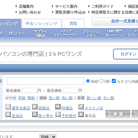
店舗案内
サービス案内
ご利用ガイド
保証
お問い合わせ
買取見積り/申込み
特定商取引に関する法律に
自作一式見積
ョッピング
中古ショッピング
買取
サプライ
メディア
フラッシュ
UMPC専門
ス
グ
PCソフト
メディアサプライ
店ハイビーム
タブレ
消耗品
メモリ
コンの専門店 | 1's PCワンズ
ログイン
索
AND
OR
カテゴリ内
最低価格
円 ～ 最高価格
円
メーカ
昇順
降順
|
価格
安い順
高い順
|
新着
新しい順
古い順
通常在庫品
新製品
特価品
オススメ品
直送品
取り寄せ
予約受付
展示品
ざいます。