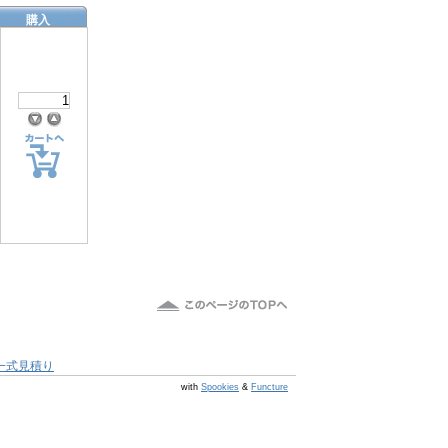
購入
一式見積り
@s6 v v4.0.1
with
Spookies
&
Functure