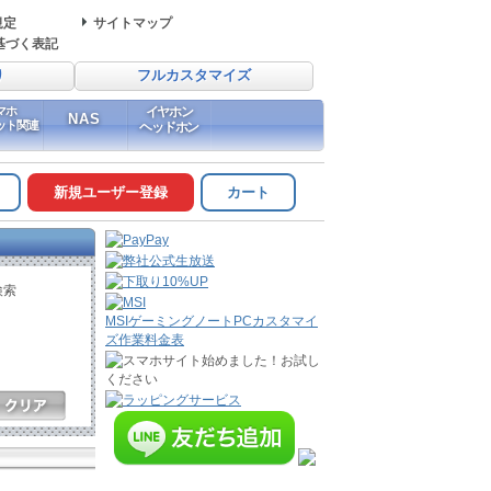
規定
サイトマップ
基づく表記
り
フルカスタマイズ
マホ
イヤホン
NAS
ット関連
ヘッドホン
新規ユーザー登録
カート
検索
MSIゲーミングノートPCカスタマイ
ズ作業料金表