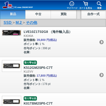
マイページ
カートを見る
検索
新品
中古
買取
自作一式
SSD
>
M.2
>
その他
LVE10Z1T02G8 （海外輸入品）
KIOXIA
販売価格:
39,800 円
(税込)
ポイント率:
1 %
付与ポイント:
398 pt
在庫:
取り寄せ品
K512GM2SP0-C7T
KLEVV
販売価格:
17,800 円
(税込)
ポイント率:
1 %
付与ポイント:
178 pt
在庫:
取り寄せ品
K01TBM2SP0-C7T