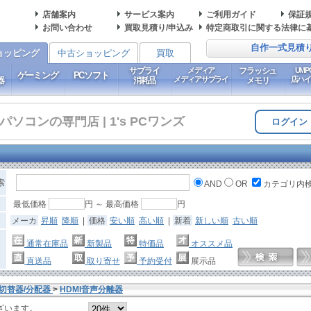
店舗案内
サービス案内
ご利用ガイド
保証
お問い合わせ
買取見積り/申込み
特定商取引に関する法律に
自作一式見積
ョッピング
中古ショッピング
買取
サプライ
メディア
フラッシュ
UM
ゲーミング
PCソフト
メディアサプライ
店ハ
器
消耗品
メモリ
コンの専門店 | 1's PCワンズ
ログイン
索
AND
OR
カテゴリ内
最低価格
円 ～ 最高価格
円
メーカ
昇順
降順
|
価格
安い順
高い順
|
新着
新しい順
古い順
通常在庫品
新製品
特価品
オススメ品
直送品
取り寄せ
予約受付
展示品
切替器/分配器
>
HDMI音声分離器
ざいます。