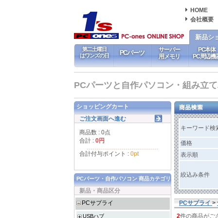
HOME
会社概要
新品シ
第二土曜日
サーバー
PC本体
PCパーツ
はワンズの日
用メモリ
PC周辺機
PCパーツと自作パソコン・組み立てパソ
ショッピングカート
ご注文画面へ進む
キーワード検
商品数 : 0点
合計 :
0円
価格
合計付与ポイント :
0pt
表示順
絞込み条件
PCパーツ・自作パソコン 商品カテゴリ
新品・商品区分
PCサプライ
PCサプライ
>
2
件の商品がご
USBハブ