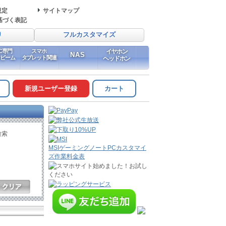
規定
サイトマップ
基づく表記
り
フルカスタマイズ
PC専門
スマホ
イヤホン
NAS
イビーム
タブレット関連
ヘッドホン
新規ユーザー登録
カート
検索
MSIゲーミングノートPCカスタマイ
ズ作業料金表