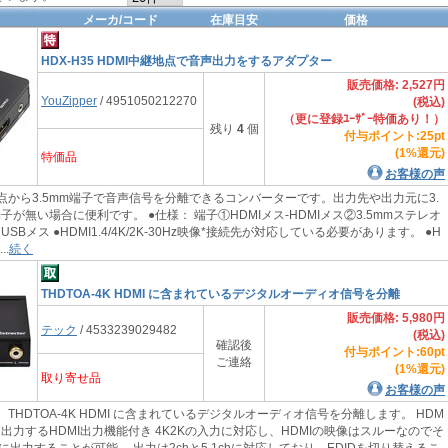
メーカ/コード
在庫目安
価格
HDX-H35 HDMI中継地点で音声出力をするアダプター
販売価格: 2,527円
YouZipper
/ 4951050212270
(税込)
（更に登録ﾕｰｻﾞｰ特価あり！）
残り
4
個
付与ポイント:25pt
(1%還元)
特価品
お客様の声
点から3.5mm端子で音声信号を分離できるコンバーターです。出力先や出力元に3.
子が無い場合に便利です。 ●仕様： 端子①HDMIメス-HDMIメス②3.5mmステレオ
USBメス ●HDMI1.4/4K/2K-30Hz映像*接続先が対応している必要があります。 ●H
..
続く
THDTOA-4K HDMI に含まれているデジタルオーディオ信号を分離
販売価格: 5,980円
テック
/ 4533239029482
(税込)
確認後
付与ポイント:60pt
ご連絡
(1%還元)
取り寄せ品
お客様の声
THDTOA-4K HDMI に含まれているデジタルオーディオ信号を分離します。 HDM
出力するHDMI出力機能付き 4K2Kの入力に対応し、HDMIの映像はスルーなのでそ
出力することが可能。 出力は2chと5.1chに対応しており、EDIDを切り替えるこ