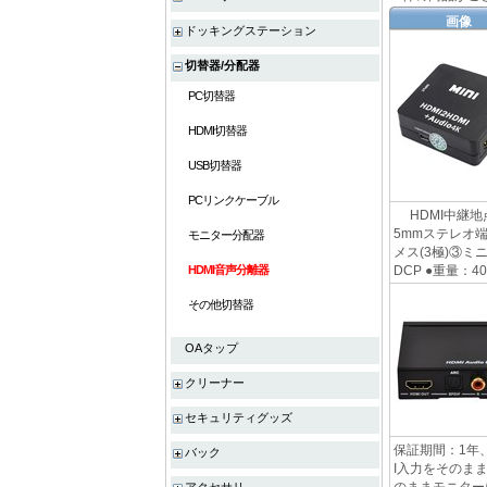
画像
ドッキングステーション
切替器/分配器
PC切替器
HDMI切替器
USB切替器
PCリンクケーブル
HDMI中継地
5mmステレオ端
モニター分配器
メス(3極)③ミニ
HDMI音声分離器
DCP ●重量：40.
その他切替器
OAタップ
クリーナー
セキュリティグッズ
保証期間：1年、 
バック
I入力をそのまま
のままモニターに