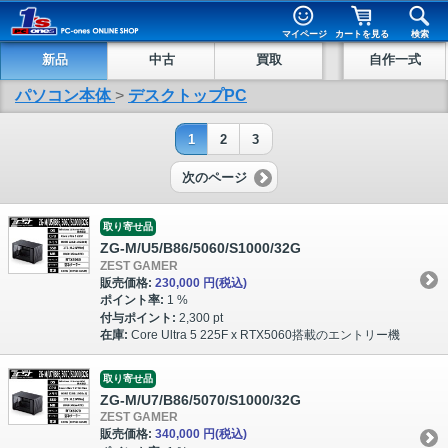
マイページ
カートを見る
検索
新品
中古
買取
自作一式
パソコン本体
>
デスクトップPC
1
2
3
次のページ
取り寄せ品
ZG-M/U5/B86/5060/S1000/32G
ZEST GAMER
販売価格:
230,000 円
(税込)
ポイント率:
1 %
付与ポイント:
2,300 pt
在庫:
Core Ultra 5 225F x RTX5060搭載のエントリー機
取り寄せ品
ZG-M/U7/B86/5070/S1000/32G
ZEST GAMER
販売価格:
340,000 円
(税込)