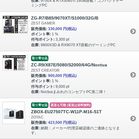
在庫:
9700X & RTX5060Ti 16GB搭載！コンパクトゲー
ミングPC
ZG-R7/B85/9070XT/S1000/32G/B
ZEST GAMER
販売価格:
330,000 円
(税込)
ポイント率:
1 %
付与ポイント:
3,300 pt
在庫:
9800X3D & RX9070 XT搭載のゲーミングPC
取り寄せ品
ZC-R9/X87E/5080/S2000/64G/Noctua
ZEST CREATOR
販売価格:
900,000 円
(税込)
ポイント率:
1 %
付与ポイント:
9,000 pt
在庫:
NoctuaまみれのコンセプトPC第二弾！
取り寄せ品
直送も可能 (直送は送料無料)
ZBOX-EU27507TC-W11P-M16-S1T
ZOTAC
販売価格:
423,500 円
(税込)
在庫:
納期：メーカー/代理店確認後のご連絡となりま
す。