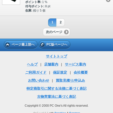
ポイント率:
1 %
付与ポイント:
8 pt
在庫:
残り 5 個
1
2
次のページ
ページ最上部へ
PC版ページへ
サイトトップ
ヘルプ
|
店舗案内
|
サービス案内
ご利用ガイド
|
保証規定
|
会社概要
お問い合わせ
|
買取見積り/申込み
特定商取引に関する法律に基づく表記
古物営業法に基づく表記
Copyright © 2000 PC One's All rights reserved.
@s7 v v4.0.1
with
Spookies
&
Functure