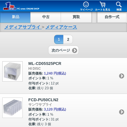
マイページ
カートを見る
検索
新品
中古
買取
自作一式
メディアサプライ
>
メディアケース
1
2
次のページ
ML-CD05S25PCR
HI DISC
販売価格:
1,240 円
(税込)
ポイント率:
1 %
付与ポイント:
12 pt
在庫:
残り 23 個
FCD-PU50CLN2
サンワサプライ
販売価格:
3,120 円
(税込)
ポイント率:
1 %
付与ポイント:
31 pt
在庫:
残り 3 個