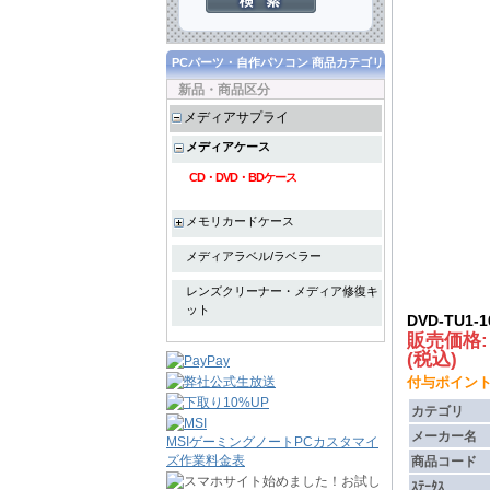
PCパーツ・自作パソコン 商品カテゴリ
新品・商品区分
メディアサプライ
メディアケース
CD・DVD・BDケース
メモリカードケース
メディアラベル/ラベラー
レンズクリーナー・メディア修復キ
ット
DVD-TU1-
販売価格
(税込)
付与ポイント :
カテゴリ
メーカー名
MSIゲーミングノートPCカスタマイ
ズ作業料金表
商品コード
ｽﾃｰﾀｽ