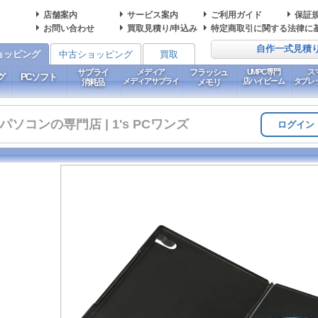
店舗案内
サービス案内
ご利用ガイド
保証
お問い合わせ
買取見積り/申込み
特定商取引に関する法律に
自作一式見積
ョッピング
中古ショッピング
買取
サプライ
メディア
フラッシュ
UMPC専門
ス
グ
PCソフト
メディアサプライ
店ハイビーム
タブレ
消耗品
メモリ
コンの専門店 | 1's PCワンズ
ログイン