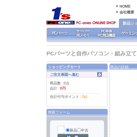
HOME
会社概要
新品シ
サーバー
PC本体
PCパーツ
ゲーミン
用メモリ
PC周辺機器
PCパーツと自作パソコン・組み立てパソ
ショッピングカート
商品の詳細
ご注文画面へ進む
商品数 : 0点
合計 :
0円
合計付与ポイント :
0pt
検索フォーム
新品
中古