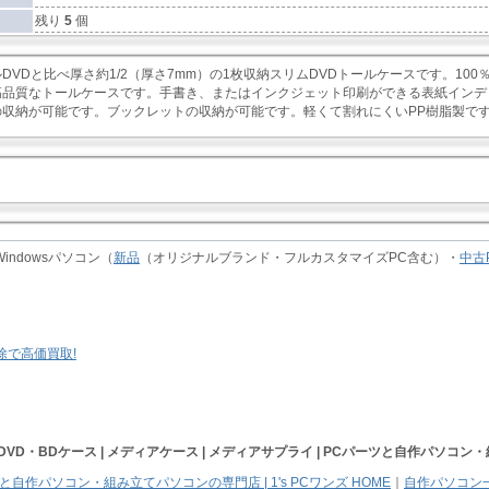
残り
5
個
DVDと比べ厚さ約1/2（厚さ7mm）の1枚収納スリムDVDトールケースです。10
高品質なトールケースです。手書き、またはインクジェット印刷ができる表紙インデ
の収納が可能です。ブックレットの収納が可能です。軽くて割れにくいPP樹脂製で
indowsパソコン（
新品
（オリジナルブランド・フルカスタマイズPC含む）・
中古
CD・DVD・BDケース | メディアケース | メディアサプライ |
PCパーツと自作パソコン・
と自作パソコン・組み立てパソコンの専門店 | 1's PCワンズ HOME
｜
自作パソコン