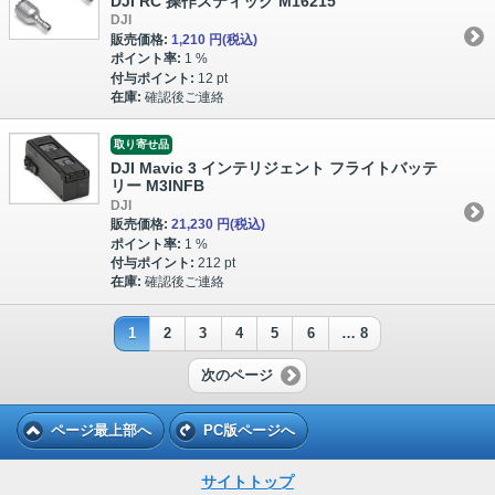
DJI RC 操作スティック M16215
DJI
販売価格:
1,210 円
(税込)
ポイント率:
1 %
付与ポイント:
12 pt
在庫:
確認後ご連絡
取り寄せ品
DJI Mavic 3 インテリジェント フライトバッテ
リー M3INFB
DJI
販売価格:
21,230 円
(税込)
ポイント率:
1 %
付与ポイント:
212 pt
在庫:
確認後ご連絡
1
2
3
4
5
6
… 8
次のページ
ページ最上部へ
PC版ページへ
サイトトップ