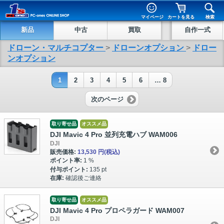
マイページ
カートを見る
検索
新品
中古
買取
自作一式
ドローン・マルチコプター
>
ドローンオプション
>
ドロー
ンオプション
1
2
3
4
5
6
… 8
次のページ
取り寄せ品
オススメ品
DJI Mavic 4 Pro 並列充電ハブ WAM006
DJI
販売価格:
13,530 円
(税込)
ポイント率:
1 %
付与ポイント:
135 pt
在庫:
確認後ご連絡
取り寄せ品
オススメ品
DJI Mavic 4 Pro プロペラガード WAM007
DJI