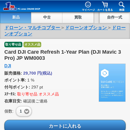
マイページ
カートを見る
検索
新品
中古
買取
自作一式
ドローン・マルチコプター
>
ドローンオプション
>
ドロー
ンオプション
取り寄せ品
オススメ品
Card DJI Care Refresh 1-Year Plan (DJI Mavic 3
Pro) JP WM0003
DJI
販売価格:
29,700
円
(税込)
ポイント率:
1 %
付与ポイント:
297 pt
ｽﾃｰﾀｽ:
取り寄せ品 オススメ品
在庫目安:
確認後ご連絡
個数:
1
カートに入れる