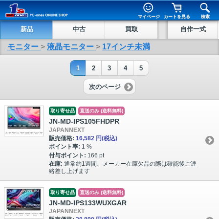
マイページ
カートを見る
検索
新品
中古
買取
自作一式
モニター
>
液晶モニター
>
17インチ未満
1
2
3
4
5
次のページ
取り寄せ品
直送のみ (送料無料)
JN-MD-IPS105FHDPR
JAPANNEXT
販売価格:
16,582 円
(税込)
ポイント率:
1 %
付与ポイント:
166 pt
在庫:
通常約1週間、メーカー在庫欠品の際は確認後ご連
絡差し上げます
取り寄せ品
直送のみ (送料無料)
JN-MD-IPS133WUXGAR
JAPANNEXT