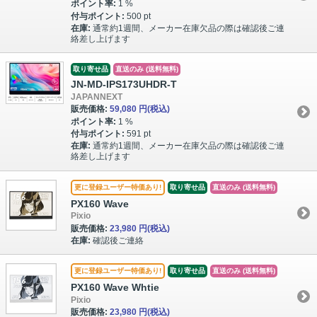
ポイント率:
1 %
付与ポイント:
500 pt
在庫:
通常約1週間、メーカー在庫欠品の際は確認後ご連
絡差し上げます
取り寄せ品
直送のみ (送料無料)
JN-MD-IPS173UHDR-T
JAPANNEXT
販売価格:
59,080 円
(税込)
ポイント率:
1 %
付与ポイント:
591 pt
在庫:
通常約1週間、メーカー在庫欠品の際は確認後ご連
絡差し上げます
更に登録ユーザー特価あり!
取り寄せ品
直送のみ (送料無料)
PX160 Wave
Pixio
販売価格:
23,980 円
(税込)
在庫:
確認後ご連絡
更に登録ユーザー特価あり!
取り寄せ品
直送のみ (送料無料)
PX160 Wave Whtie
Pixio
販売価格:
23,980 円
(税込)