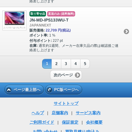
絡差し上げます
取り寄せ品
直送のみ (送料無料)
JN-MD-IPS133WU-T
JAPANNEXT
販売価格:
22,709 円
(税込)
ポイント率:
1 %
付与ポイント:
227 pt
在庫:
通常約1週間、メーカー在庫欠品の際は確認後ご連
絡差し上げます
1
2
3
4
5
次のページ
ページ最上部へ
PC版ページへ
サイトトップ
ヘルプ
|
店舗案内
|
サービス案内
ご利用ガイド
|
保証規定
|
会社概要
お問い合わせ
|
買取見積り/申込み