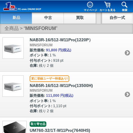
マイページ
カートを見る
検索
新品
中古
買取
自作一式
全商品
> “
MINISFORUM
”
NAB3R-16/512-W11Pro(1220P）
MINISFORUM
販売価格:
91,800 円
(税込)
ポイント率:
1 %
付与ポイント:
918 pt
在庫:
残り 2 個
更に登録ユーザー特価あり!
NAB5R-16/512-W11Pro(13500H)
MINISFORUM
販売価格:
111,000 円
(税込)
ポイント率:
1 %
付与ポイント:
1,110 pt
在庫:
残り 2 個
取り寄せ品
UM760-32/1T-W11Pro(7640HS)