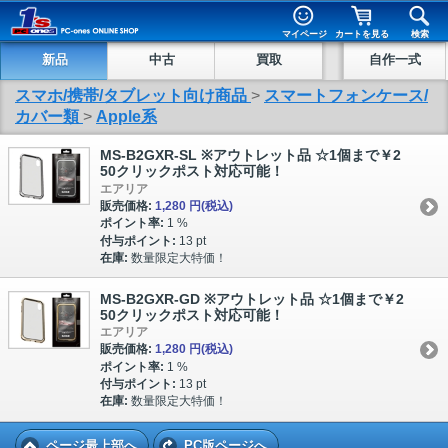
マイページ
カートを見る
検索
新品
中古
買取
自作一式
スマホ/携帯/タブレット向け商品
>
スマートフォンケース/
カバー類
>
Apple系
MS-B2GXR-SL ※アウトレット品 ☆1個まで￥2
50クリックポスト対応可能！
エアリア
販売価格:
1,280 円
(税込)
ポイント率:
1 %
付与ポイント:
13 pt
在庫:
数量限定大特価！
MS-B2GXR-GD ※アウトレット品 ☆1個まで￥2
50クリックポスト対応可能！
エアリア
販売価格:
1,280 円
(税込)
ポイント率:
1 %
付与ポイント:
13 pt
在庫:
数量限定大特価！
ページ最上部へ
PC版ページへ