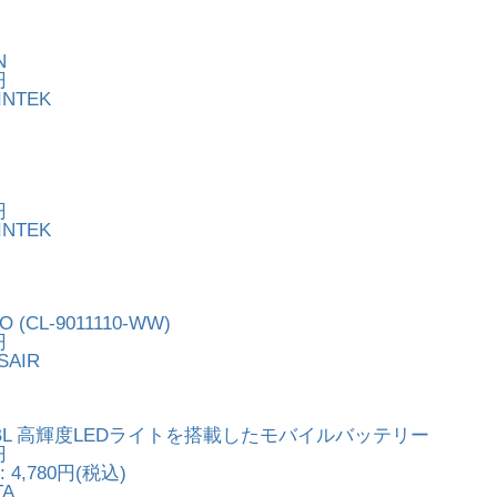
N
円
NTEK
円
NTEK
O (CL-9011110-WW)
円
AIR
5V-CBL 高輝度LEDライトを搭載したモバイルバッテリー
円
 4,780円(税込)
TA