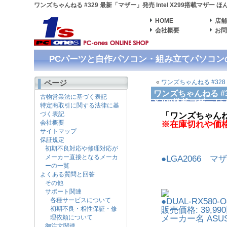
ワンズちゃんねる #329 最新「マザー」発売 Intel X299搭載マザ
HOME
店
会社概要
お
PCパーツと自作パソコン・組み立てパソコンの専
ページ
«
ワンズちゃんねる #328
ワンズちゃんねる #3
古物営業法に基づく表記
X299搭載マザー 
特定商取引に関する法律に基
づく表記
「ワンズちゃんね
会社概要
※在庫切れや価
サイトマップ
保証規定
初期不良対応や修理対応が
メーカー直接となるメーカ
●LGA2066 
ーの一覧
よくある質問と回答
その他
サポート関連
各種サービスについて
●DUAL-RX580-
初期不良・相性保証・修
販売価格: 39,99
理依頼について
メーカー名 ASUS
御注文関連