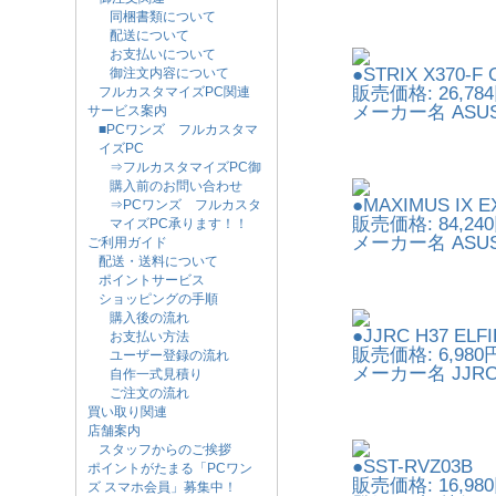
同梱書類について
配送について
お支払いについて
●STRIX X370-F
御注文内容について
販売価格: 26,78
フルカスタマイズPC関連
メーカー名 ASUS
サービス案内
■PCワンズ フルカスタマ
イズPC
⇒フルカスタマイズPC御
購入前のお問い合わせ
●MAXIMUS IX 
⇒PCワンズ フルカスタ
販売価格: 84,24
マイズPC承ります！！
メーカー名 ASUS
ご利用ガイド
配送・送料について
ポイントサービス
ショッピングの手順
購入後の流れ
●JJRC H37 ELFI
お支払い方法
販売価格: 6,980
ユーザー登録の流れ
メーカー名 JJR
自作一式見積り
ご注文の流れ
買い取り関連
店舗案内
スタッフからのご挨拶
●SST-RVZ03B
ポイントがたまる「PCワン
販売価格: 16,98
ズ スマホ会員」募集中！