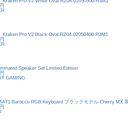
ken Pro V2 White Oval RZ04-02050500-R3M1
4円
ER
ken Pro V2 Black Oval RZ04-02050400-R3M1
4円
ER
uminated Speaker Set Limited Edition
0円
T GAMING
AAT1 Barocco RGB Keyboard ブラックモデル Cherry MX
0円
l