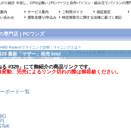
ー ほんのり紹介 ※但し、CPUは無い | PCパーツと自作パソコン・組み立てパソコン
の専
舗案内
サービス案内
ご利用ガイド
保証規定
問い合わせ
買取見積り/申込み
特定商取引に関する法律に基づく表記
門店 | PCワンズ
 AMD Radeonでマイニング説明！マイニングとは？
ワンズちゃんねる #330 パソコンピッカピカ
29 最新「マザー」発売 Intel
ほんのり紹介 ※但し、CPUは無い
る #329」にて御紹介の商品リンクです。
格変動、完売によるリンク切れの際は御容赦ください。
マザーボード一覧
O8G
0円
TeK