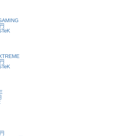
 GAMING
4円
TeK
EXTREME
0円
TeK
E
円
C
0円