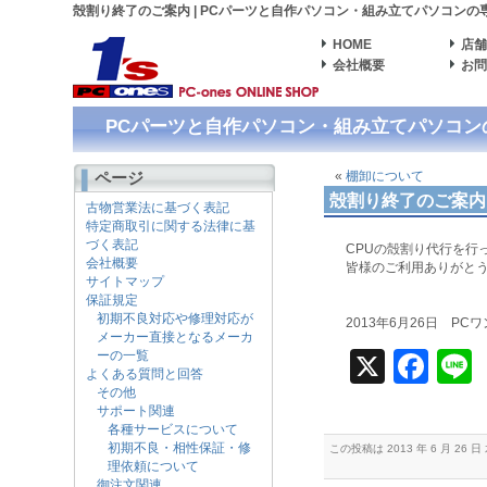
殻割り終了のご案内 | PCパーツと自作パソコン・組み立てパソコン
の
HOME
店
会社概要
お
PCパーツと自作パソコン・組み立てパソコンの専
ページ
«
棚卸について
殻割り終了のご案内
古物営業法に基づく表記
特定商取引に関する法律に基
づく表記
CPUの殻割り代行を行
会社概要
皆様のご利用ありがと
サイトマップ
保証規定
初期不良対応や修理対応が
2013年6月26日 PC
メーカー直接となるメーカ
X
Fac
ーの一覧
よくある質問と回答
その他
サポート関連
各種サービスについて
初期不良・相性保証・修
この投稿は 2013 年 6 月 26 日
理依頼について
御注文関連