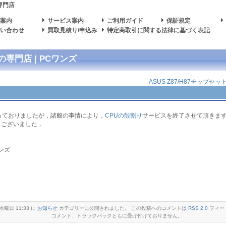
専門店
舗案内
サービス案内
ご利用ガイド
保証規定
問い合わせ
買取見積り/申込み
特定商取引に関する法律に基づく表記
門店 | PCワンズ
ASUS Z87/H87チップ
っておりましたが，諸般の事情により，
CPUの殻割り
サービスを終了させて頂きま
うございました．
ワンズ
ebook
Line
 水曜日 11:33 に
お知らせ
カテゴリーに公開されました。 この投稿へのコメントは
RSS 2.0
フィー
コメント、トラックバックともに受け付けておりません。