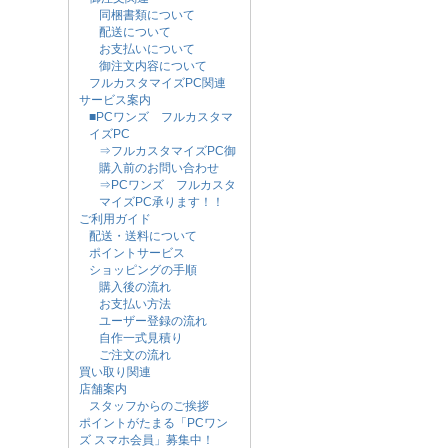
同梱書類について
配送について
お支払いについて
御注文内容について
フルカスタマイズPC関連
サービス案内
■PCワンズ フルカスタマ
イズPC
⇒フルカスタマイズPC御
購入前のお問い合わせ
⇒PCワンズ フルカスタ
マイズPC承ります！！
ご利用ガイド
配送・送料について
ポイントサービス
ショッピングの手順
購入後の流れ
お支払い方法
ユーザー登録の流れ
自作一式見積り
ご注文の流れ
買い取り関連
店舗案内
スタッフからのご挨拶
ポイントがたまる「PCワン
ズ スマホ会員」募集中！