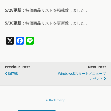
5/28更新：
特価商品リストを掲載致しました．
5/30更新：
特価商品リストを更新致しました．
X
F
Li
ac
n
e
e
b
Previous Post
Next Post
o
86798
Windows8スタートメニュープ
o
レゼント
k
Back to top