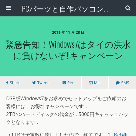
PCパーツと自作パソコン・組み立てパソコンの専門店 | PCワンズ
2011 年 11 月 28 日
緊急告知！Windows7はタイの洪水
に負けないぞ!!キャンペーン
Share
Tweet
Pin
Mail
SMS
DSP版Windows7をお求めでセットアップをご依頼のお
客様には，お得なキャンペーンです．
2TBのハードディスクの代金が，5000円キャッシュバッ
クとなります．
（1TBは予定数に達しましたので，終了です．
2TBは継