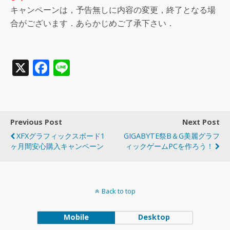
キャンペーンは，予告無しに内容の変更，終了となる場
合がございます．あらかじめご了承下さい．
X
F
Li
ac
n
e
e
b
Previous Post
Next Post
o
XFXグラフィックスボード1
GIGABYTE祭B＆G美麗グラフ
o
ヶ月間安心購入キャンペーン
ィックゲームPCを作ろう！
k
Back to top
Mobile
Desktop