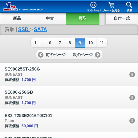
マイページ
カートを見る
検索
新品
中古
買取
自作一式
買取 |
SSD
>
SATA
1 …
6
7
8
9
10
11
前のページ
次のページ
SE90025ST-256G
SUNEAST
買取価格:
1,700 円
SE800-256GB
SUNEAST
買取価格:
1,700 円
EX2 T253E2016T0C101
Team
買取価格:
60,000 円