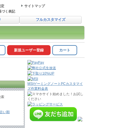
規定
サイトマップ
基づく表記
り
フルカスタマイズ
新規ユーザー登録
カート
MSIゲーミングノートPCカスタマイ
ズ作業料金表
検索
古い順