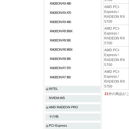
RADEON RX 480
AMD PCI-
Express /
RADEON RX 470
RADEON RX
5700
RADEON RX 460
AMD PCI-
RADEON R9 390X
Express /
RADEON RX
RADEON R9 390
5700
RADEON R9 380X
AMD PCI-
Express /
RADEON R9 380
RADEON RX
5700
RADEON R7 370
AMD PCI-
Express /
RADEON R7 360
RADEON RX
5700
INTEL
21
件の商品が
NVIDIA WS
AMD RADEON PRO
その他
PCI-Express