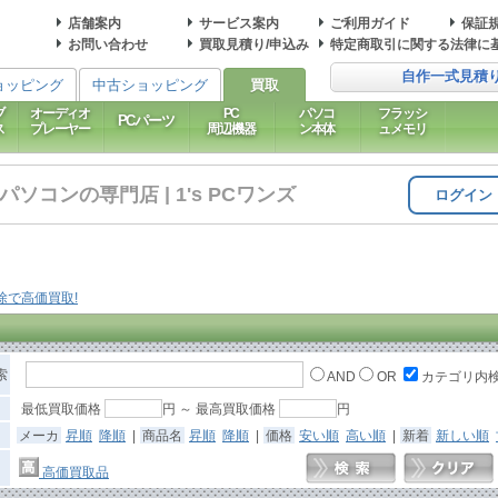
店舗案内
サービス案内
ご利用ガイド
保証
お問い合わせ
買取見積り/申込み
特定商取引に関する法律に
自作一式見積
ョッピング
中古ショッピング
買取
ブ
オーディオ
PC
パソコ
フラッシ
PCパーツ
ス
プレーヤー
周辺機器
ン本体
ュメモリ
コンの専門店 | 1's PCワンズ
ログイン
索
AND
OR
カテゴリ内
最低買取価格
円 ～ 最高買取価格
円
メーカ
昇順
降順
|
商品名
昇順
降順
|
価格
安い順
高い順
|
新着
新しい順
高価買取品