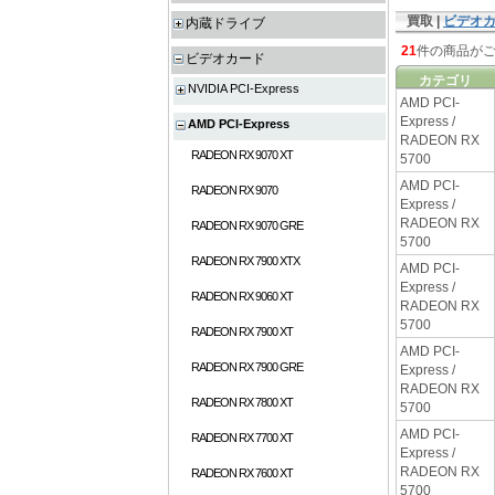
買取 |
ビデオ
内蔵ドライブ
21
件の商品が
ビデオカード
カテゴリ
NVIDIA PCI-Express
AMD PCI-
Express /
AMD PCI-Express
RADEON RX
RADEON RX 9070 XT
5700
AMD PCI-
RADEON RX 9070
Express /
RADEON RX
RADEON RX 9070 GRE
5700
RADEON RX 7900 XTX
AMD PCI-
Express /
RADEON RX 9060 XT
RADEON RX
5700
RADEON RX 7900 XT
AMD PCI-
RADEON RX 7900 GRE
Express /
RADEON RX
RADEON RX 7800 XT
5700
AMD PCI-
RADEON RX 7700 XT
Express /
RADEON RX
RADEON RX 7600 XT
5700