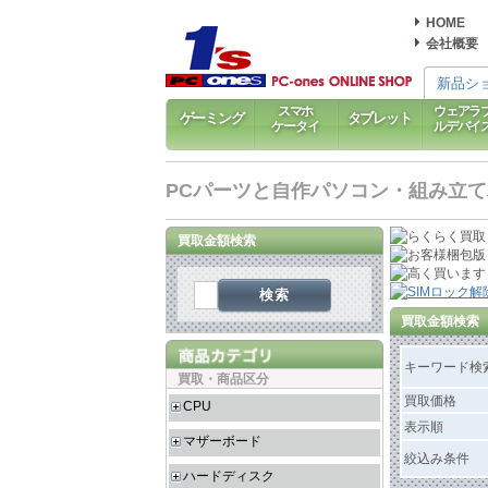
HOME
会社概要
新品シ
スマホ
ウェアラ
ゲーミング
タブレット
ケータイ
ルデバイ
PCパーツと自作パソコン・組み立てパソ
買取金額検索
検索
買取金額検索
キーワード検
買取・商品区分
買取価格
CPU
表示順
マザーボード
絞込み条件
ハードディスク