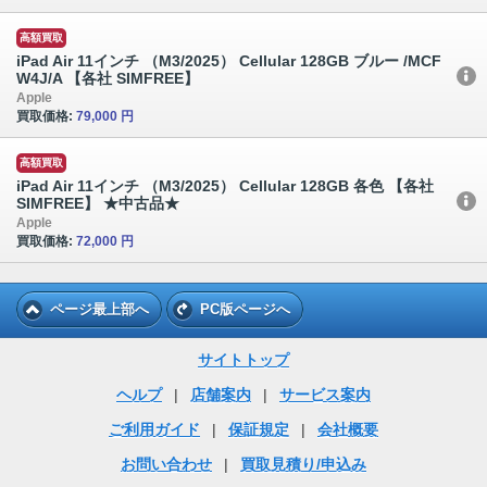
高額買取
iPad Air 11インチ （M3/2025） Cellular 128GB ブルー /MCF
W4J/A 【各社 SIMFREE】
Apple
買取価格:
79,000 円
高額買取
iPad Air 11インチ （M3/2025） Cellular 128GB 各色 【各社
SIMFREE】 ★中古品★
Apple
買取価格:
72,000 円
ページ最上部へ
PC版ページへ
サイトトップ
ヘルプ
|
店舗案内
|
サービス案内
ご利用ガイド
|
保証規定
|
会社概要
お問い合わせ
|
買取見積り/申込み