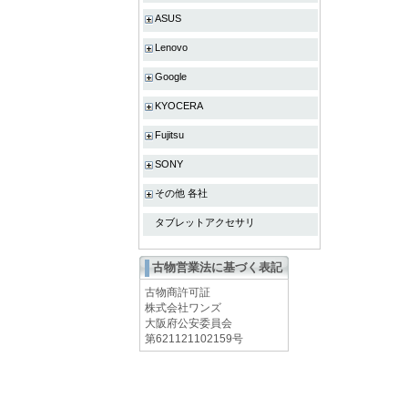
ASUS
Lenovo
Google
KYOCERA
Fujitsu
SONY
その他 各社
タブレットアクセサリ
古物営業法に基づく表記
古物商許可証
株式会社ワンズ
大阪府公安委員会
第621121102159号