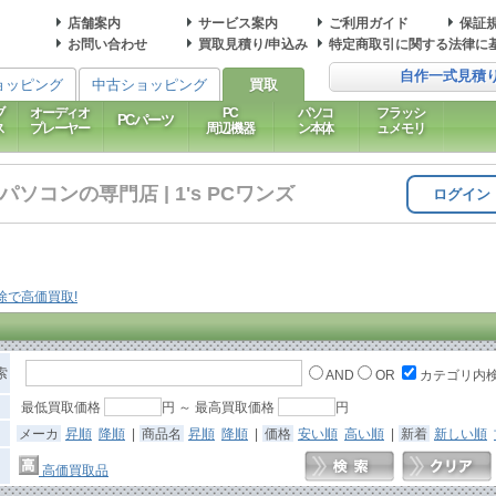
店舗案内
サービス案内
ご利用ガイド
保証
お問い合わせ
買取見積り/申込み
特定商取引に関する法律に
自作一式見積
ョッピング
中古ショッピング
買取
ブ
オーディオ
PC
パソコ
フラッシ
PCパーツ
ス
プレーヤー
周辺機器
ン本体
ュメモリ
コンの専門店 | 1's PCワンズ
ログイン
索
AND
OR
カテゴリ内
最低買取価格
円 ～ 最高買取価格
円
メーカ
昇順
降順
|
商品名
昇順
降順
|
価格
安い順
高い順
|
新着
新しい順
高価買取品