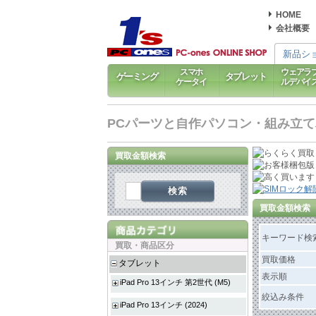
HOME
会社概要
新品シ
スマホ
ウェアラ
ゲーミング
タブレット
ケータイ
ルデバイ
PCパーツと自作パソコン・組み立てパソ
買取金額検索
検索
買取金額検索
キーワード検
買取・商品区分
買取価格
タブレット
表示順
iPad Pro 13インチ 第2世代 (M5)
絞込み条件
iPad Pro 13インチ (2024)