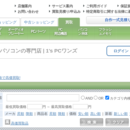
店舗案内
サービス案内
ご利用ガイド
保証
お問い合わせ
買取見積り/申込み
特定商取引に関する法律に
自作一式見積
ョッピング
中古ショッピング
買取
ブ
オーディオ
PC
パソコ
フラッシ
PCパーツ
ス
プレーヤー
周辺機器
ン本体
ュメモリ
コンの専門店 | 1's PCワンズ
ログイン
索
AND
OR
カテゴリ内
最低買取価格
円 ～ 最高買取価格
円
メーカ
昇順
降順
|
商品名
昇順
降順
|
価格
安い順
高い順
|
新着
新しい順
高価買取品