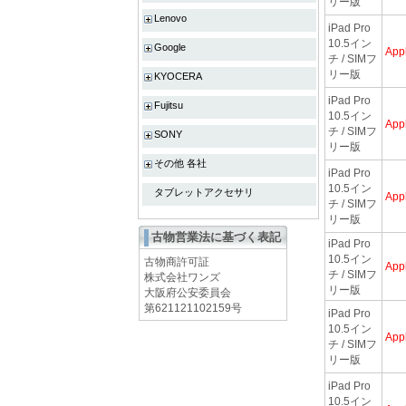
リー版
Lenovo
iPad Pro
10.5イン
Google
App
チ / SIMフ
リー版
KYOCERA
iPad Pro
Fujitsu
10.5イン
App
チ / SIMフ
SONY
リー版
その他 各社
iPad Pro
10.5イン
タブレットアクセサリ
App
チ / SIMフ
リー版
古物営業法に基づく表記
iPad Pro
10.5イン
古物商許可証
App
チ / SIMフ
株式会社ワンズ
リー版
大阪府公安委員会
第621121102159号
iPad Pro
10.5イン
App
チ / SIMフ
リー版
iPad Pro
10.5イン