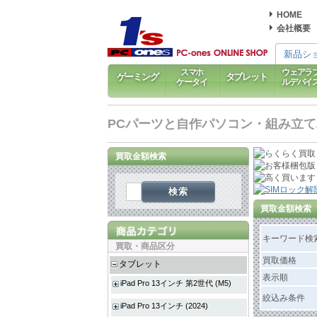
HOME
会社概要
新品シ
スマホ
ウェアラ
ゲーミング
タブレット
ケータイ
ルデバイ
PCパーツと自作パソコン・組み立てパソ
買取金額検索
検索
買取金額検索
キーワード検
買取・商品区分
買取価格
タブレット
表示順
iPad Pro 13インチ 第2世代 (M5)
絞込み条件
iPad Pro 13インチ (2024)