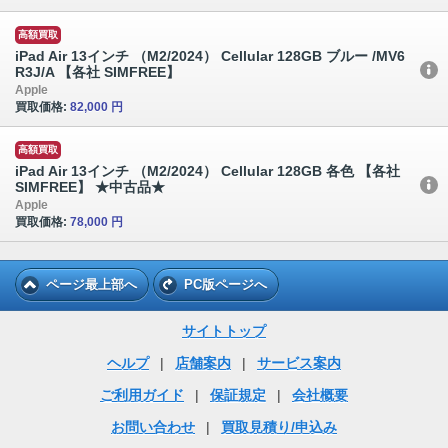
高額買取
iPad Air 13インチ （M2/2024） Cellular 128GB ブルー /MV6
R3J/A 【各社 SIMFREE】
Apple
買取価格:
82,000 円
高額買取
iPad Air 13インチ （M2/2024） Cellular 128GB 各色 【各社
SIMFREE】 ★中古品★
Apple
買取価格:
78,000 円
ページ最上部へ
PC版ページへ
サイトトップ
ヘルプ
|
店舗案内
|
サービス案内
ご利用ガイド
|
保証規定
|
会社概要
お問い合わせ
|
買取見積り/申込み