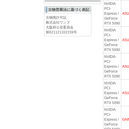
NVIDIA
PCI-
古物営業法に基づく表記
Express /
AS
古物商許可証
GeForce
株式会社ワンズ
RTX 5090
大阪府公安委員会
NVIDIA
第621121102159号
PCI-
Express /
AS
GeForce
RTX 5090
NVIDIA
PCI-
Express /
AS
GeForce
RTX 5090
NVIDIA
PCI-
Express /
AS
GeForce
RTX 5090
NVIDIA
PCI-
Express /
GA
GeForce