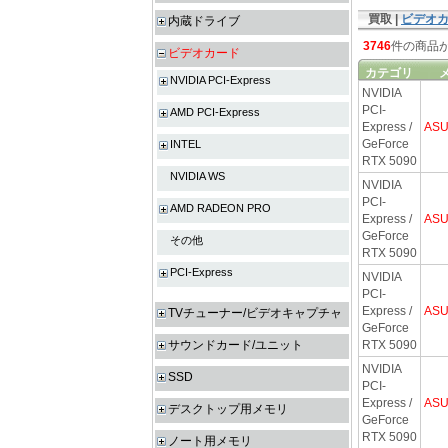
買取 |
ビデオ
内蔵ドライブ
3746
件の商品
ビデオカード
カテゴリ
NVIDIA PCI-Express
NVIDIA
PCI-
AMD PCI-Express
Express /
AS
GeForce
INTEL
RTX 5090
NVIDIA WS
NVIDIA
PCI-
AMD RADEON PRO
Express /
AS
GeForce
その他
RTX 5090
PCI-Express
NVIDIA
PCI-
Express /
AS
TVチューナー/ビデオキャプチャ
GeForce
サウンドカード/ユニット
RTX 5090
NVIDIA
SSD
PCI-
Express /
AS
デスクトップ用メモリ
GeForce
RTX 5090
ノート用メモリ