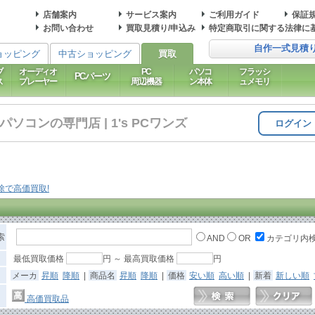
店舗案内
サービス案内
ご利用ガイド
保証
お問い合わせ
買取見積り/申込み
特定商取引に関する法律に
自作一式見積
ョッピング
中古ショッピング
買取
ブ
オーディオ
PC
パソコ
フラッシ
PCパーツ
ス
プレーヤー
周辺機器
ン本体
ュメモリ
コンの専門店 | 1's PCワンズ
ログイン
索
AND
OR
カテゴリ内
最低買取価格
円 ～ 最高買取価格
円
メーカ
昇順
降順
|
商品名
昇順
降順
|
価格
安い順
高い順
|
新着
新しい順
高価買取品