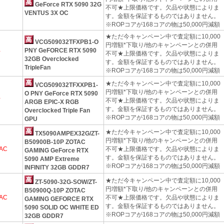
GeForce RTX 5090 32G
不可★上限価格です。欠品や状態によりま
VENTUS 3X OC
す。金額を保証するものではありません。
※ROPコアが168コアの物は50,000円減額
★ただ今キャンペーン中で査定額に10,000
VCG509032TFXPB1-O
円増額*下取り/他のキャンペーンとの併用
PNY GeFORCE RTX 5090
Y
不可★上限価格です。欠品や状態によりま
32GB Overclocked
す。金額を保証するものではありません。
TripleFan
※ROPコアが168コアの物は50,000円減額
★ただ今キャンペーン中で査定額に10,000
VCG509032TFXXPB1-
円増額*下取り/他のキャンペーンとの併用
O PNY GeForce RTX 5090
Y
不可★上限価格です。欠品や状態によりま
ARGB EPIC-X RGB
す。金額を保証するものではありません。
Overclocked Triple Fan
※ROPコアが168コアの物は50,000円減額
GPU
★ただ今キャンペーン中で査定額に10,000
TX5090AMPEX32G/ZT-
円増額*下取り/他のキャンペーンとの併用
B50900B-10P ZOTAC
AC
不可★上限価格です。欠品や状態によりま
GAMING GeForce RTX
す。金額を保証するものではありません。
5090 AMP Extreme
※ROPコアが168コアの物は50,000円減額
INFINITY 32GB GDDR7
★ただ今キャンペーン中で査定額に10,000
ZT-5090-32G-SOW/ZT-
円増額*下取り/他のキャンペーンとの併用
B50900Q-10P ZOTAC
AC
不可★上限価格です。欠品や状態によりま
GAMING GEFORCE RTX
す。金額を保証するものではありません。
5090 SOLID OC WHITE ED
※ROPコアが168コアの物は50,000円減額
32GB GDDR7