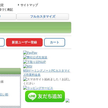
規定
サイトマップ
基づく表記
り
フルカスタマイズ
新規ユーザー登録
カート
MSIゲーミングノートPCカスタマイ
ズ作業料金表
検索
古い順