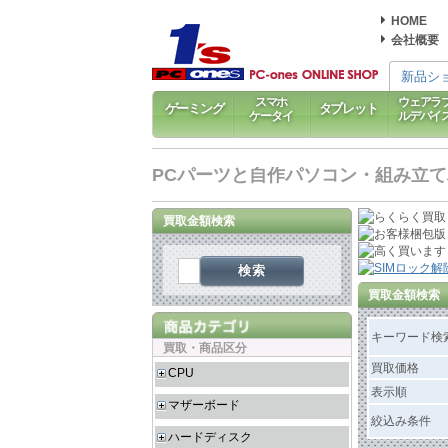
HOME
会社概要
新品シ
スマホ
ウェアラ
ゲーミング
タブレット
ケータイ
ルデバイ
PCパーツと自作パソコン・組み立てパソ
買取金額検索
検索
買取金額検索
キーワード検
買取・商品区分
買取価格
CPU
表示順
マザーボード
絞込み条件
ハードディスク