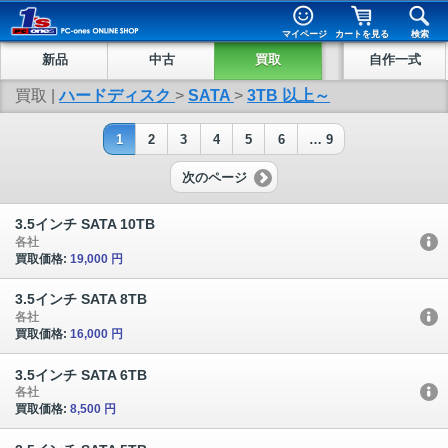
マイページ
カートを見る
検索
新品
中古
買取
自作一式
買取 |
ハードディスク
>
SATA
>
3TB 以上～
1
2
3
4
5
6
… 9
次のページ
3.5インチ SATA 10TB
各社
買取価格:
19,000 円
3.5インチ SATA 8TB
各社
買取価格:
16,000 円
3.5インチ SATA 6TB
各社
買取価格:
8,500 円