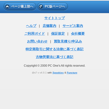
ページ最上部へ
PC版ページへ
サイトトップ
ヘルプ
|
店舗案内
|
サービス案内
ご利用ガイド
|
保証規定
|
会社概要
お問い合わせ
|
買取見積り/申込み
特定商取引に関する法律に基づく表記
古物営業法に基づく表記
Copyright © 2000 PC One's All rights reserved.
@s7 v v4.0.1
with
Spookies
&
Functure