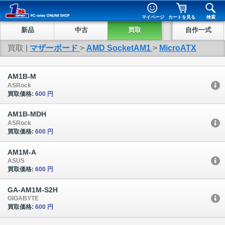
マイページ
カートを見る
検索
新品
中古
買取
自作一式
買取 |
マザーボード
>
AMD SocketAM1
>
MicroATX
AM1B-M
ASRock
買取価格:
600 円
AM1B-MDH
ASRock
買取価格:
600 円
AM1M-A
ASUS
買取価格:
600 円
GA-AM1M-S2H
GIGABYTE
買取価格:
600 円