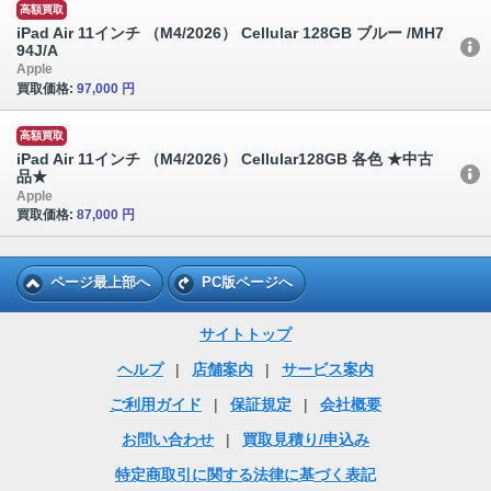
高額買取
iPad Air 11インチ （M4/2026） Cellular 128GB ブルー /MH7
94J/A
Apple
買取価格:
97,000 円
高額買取
iPad Air 11インチ （M4/2026） Cellular128GB 各色 ★中古
品★
Apple
買取価格:
87,000 円
ページ最上部へ
PC版ページへ
サイトトップ
ヘルプ
|
店舗案内
|
サービス案内
ご利用ガイド
|
保証規定
|
会社概要
お問い合わせ
|
買取見積り/申込み
特定商取引に関する法律に基づく表記