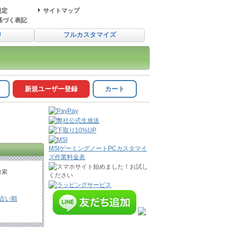
規定
サイトマップ
基づく表記
り
フルカスタマイズ
新規ユーザー登録
カート
MSIゲーミングノートPCカスタマイ
ズ作業料金表
検索
古い順