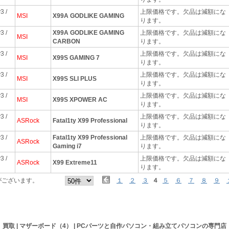
3 /
上限価格です。欠品は減額にな
MSI
X99A GODLIKE GAMING
ります。
3 /
X99A GODLIKE GAMING
上限価格です。欠品は減額にな
MSI
CARBON
ります。
3 /
上限価格です。欠品は減額にな
MSI
X99S GAMING 7
ります。
3 /
上限価格です。欠品は減額にな
MSI
X99S SLI PLUS
ります。
3 /
上限価格です。欠品は減額にな
MSI
X99S XPOWER AC
ります。
3 /
上限価格です。欠品は減額にな
ASRock
Fatal1ty X99 Professional
ります。
3 /
Fatal1ty X99 Professional
上限価格です。欠品は減額にな
ASRock
Gaming i7
ります。
3 /
上限価格です。欠品は減額にな
ASRock
X99 Extreme11
ります。
がございます。
１
２
３
４
５
６
７
８
９
買取 | マザーボード（4） |
PCパーツと自作パソコン・組み立てパソコン
の専門店