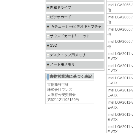
Intel LGA2066
内蔵ドライブ
他
ビデオカード
Intel LGA2066
他
TVチューナー/ビデオキャプチャ
Intel LGA2066
他
サウンドカード/ユニット
Intel LGA2066
SSD
他
Intel LGA2011-v
デスクトップ用メモリ
E-ATX
ノート用メモリ
Intel LGA2011-v
E-ATX
古物営業法に基づく表記
Intel LGA2011-v
E-ATX
古物商許可証
株式会社ワンズ
Intel LGA2011-v
大阪府公安委員会
E-ATX
第621121102159号
Intel LGA2011-v
E-ATX
Intel LGA2011-v
E-ATX
Intel LGA2011-v
E-ATX