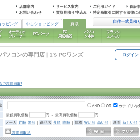
店舗案内
サービス案内
ご利用ガイド
保証
お問い合わせ
買取見積り/申込み
特定商取引に関する法律に
自作一式見積
ョッピング
中古ショッピング
買取
ブ
オーディオ
PC
パソコ
フラッシ
PCパーツ
ス
プレーヤー
周辺機器
ン本体
ュメモリ
コンの専門店 | 1's PCワンズ
ログイン
索
AND
OR
カテゴリ内
最低買取価格
円 ～ 最高買取価格
円
メーカ
昇順
降順
|
商品名
昇順
降順
|
価格
安い順
高い順
|
新着
新しい順
高価買取品