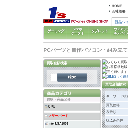
HOME
会社概要
新品シ
スマホ
ウェアラ
ゲーミング
タブレット
ケータイ
ルデバイ
PCパーツと自作パソコン・組み立てパソ
買取金額検索
検索
買取金額検索
キーワード検
買取・商品区分
買取価格
CPU
表示順
マザーボード
絞込み条件
Intel LGA1851