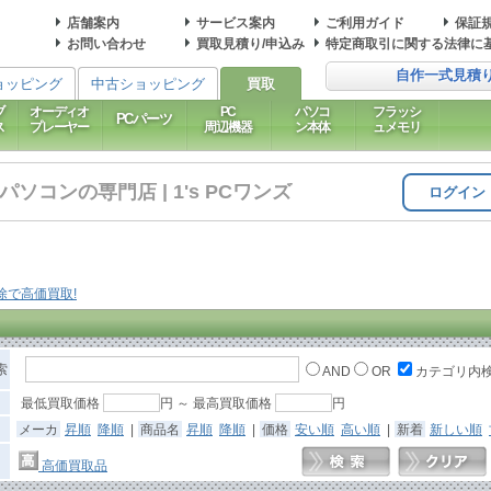
店舗案内
サービス案内
ご利用ガイド
保証
お問い合わせ
買取見積り/申込み
特定商取引に関する法律に
自作一式見積
ョッピング
中古ショッピング
買取
ブ
オーディオ
PC
パソコ
フラッシ
PCパーツ
ス
プレーヤー
周辺機器
ン本体
ュメモリ
コンの専門店 | 1's PCワンズ
ログイン
索
AND
OR
カテゴリ内
最低買取価格
円 ～ 最高買取価格
円
メーカ
昇順
降順
|
商品名
昇順
降順
|
価格
安い順
高い順
|
新着
新しい順
高価買取品