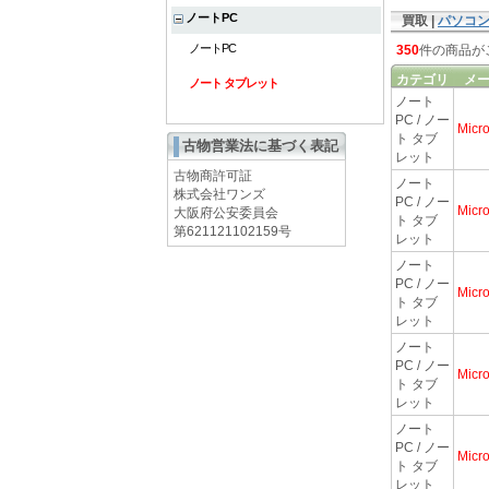
ノートPC
買取 |
パソコ
ノートPC
350
件の商品が
カテゴリ
メ
ノート タブレット
ノート
PC / ノー
Micro
ト タブ
古物営業法に基づく表記
レット
古物商許可証
ノート
株式会社ワンズ
PC / ノー
Micro
大阪府公安委員会
ト タブ
第621121102159号
レット
ノート
PC / ノー
Micro
ト タブ
レット
ノート
PC / ノー
Micro
ト タブ
レット
ノート
PC / ノー
Micro
ト タブ
レット