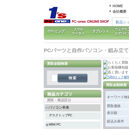
HOME
会社概要
新品シ
スマホ
ウェアラ
ゲーミング
タブレット
ケータイ
ルデバイ
PCパーツと自作パソコン・組み立てパソ
買取金額検索
検索
買取金額検索
キーワード検
買取・商品区分
買取価格
パソコン本体
表示順
デスクトップPC
絞込み条件
MINI PC