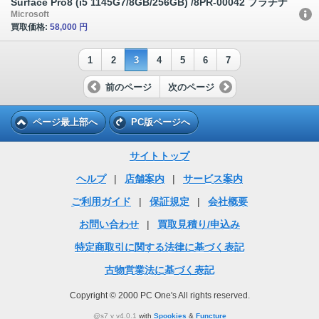
Surface Pro8 (i5 1145G7/8GB/256GB) /8PR-00042 プラチナ
Microsoft
買取価格:
58,000 円
1
2
3
4
5
6
7
前のページ
次のページ
ページ最上部へ
PC版ページへ
サイトトップ
ヘルプ
|
店舗案内
|
サービス案内
ご利用ガイド
|
保証規定
|
会社概要
お問い合わせ
|
買取見積り/申込み
特定商取引に関する法律に基づく表記
古物営業法に基づく表記
Copyright © 2000 PC One's All rights reserved.
@s7 v v4.0.1
with
Spookies
&
Functure