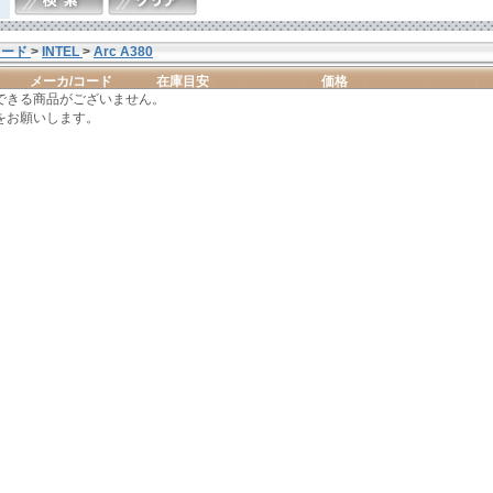
カード
>
INTEL
>
Arc A380
メーカ/コード
在庫目安
価格
できる商品がございません。
をお願いします。