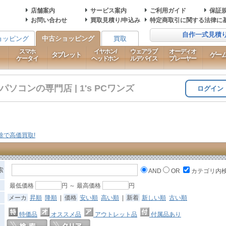
店舗案内
サービス案内
ご利用ガイド
保証
お問い合わせ
買取見積り/申込み
特定商取引に関する法律に
自作一式見積
ョッピング
中古ショッピング
買取
スマホ
イヤホン/
ウェアラブ
オーディオ
タブレット
ゲー
ケータイ
ヘッドホン
ルデバイス
プレーヤー
コンの専門店 | 1's PCワンズ
ログイン
索
AND
OR
カテゴリ内
最低価格
円 ～ 最高価格
円
メーカ
昇順
降順
|
価格
安い順
高い順
|
新着
新しい順
古い順
特価品
オススメ品
アウトレット品
付属品あり