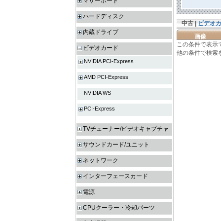
マザーボード
ハードディスク
中古 |
ビデオ
内蔵ドライブ
画像
この条件で表示
ビデオカード
他の条件で検索
NVIDIA PCI-Express
AMD PCI-Express
NVIDIA WS
PCI-Express
TVチューナー/ビデオキャプチャ
サウンドカード/ユニット
ネットワーク
インターフェースカード
電源
CPUクーラー・冷却パーツ