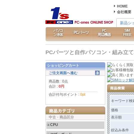
HOME
会社概要
新品シ
パソコ
PC
SIM
PCパーツ
ン本体
周辺機器
FREE
PCパーツと自作パソコン・組み立てパソ
ショッピングカート
ご注文画面へ進む
商品数 : 0点
合計 :
0円
合計付与ポイント :
0pt
キーワード検
価格
中古・商品区分
表示順
CPU
絞込み条件