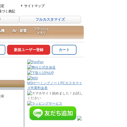
規定
サイトマップ
基づく表記
り
フルカスタマイズ
フラッシュ
ム機
AV・家電
メモリ
新規ユーザー登録
カート
MSIゲーミングノートPCカスタマイ
ズ作業料金表
検索