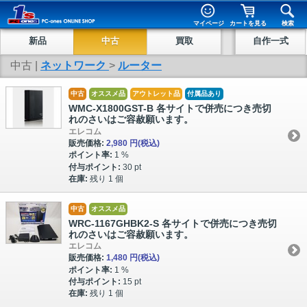
マイページ
カートを見る
検索
新品
中古
買取
自作一式
中古 |
ネットワーク
>
ルーター
中古
オススメ品
アウトレット品
付属品あり
WMC-X1800GST-B 各サイトで併売につき売切
れのさいはご容赦願います。
エレコム
販売価格:
2,980 円
(税込)
ポイント率:
1 %
付与ポイント:
30 pt
在庫:
残り 1 個
中古
オススメ品
WRC-1167GHBK2-S 各サイトで併売につき売切
れのさいはご容赦願います。
エレコム
販売価格:
1,480 円
(税込)
ポイント率:
1 %
付与ポイント:
15 pt
在庫:
残り 1 個