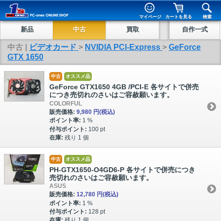
マイページ
カートを見る
検索
新品
中古
買取
自作一式
中古 |
ビデオカード
>
NVIDIA PCI-Express
>
GeForce
GTX 1650
中古
オススメ品
GeForce GTX1650 4GB /PCI-E 各サイトで併売
につき売切れのさいはご容赦願います。
COLORFUL
販売価格:
9,980 円
(税込)
ポイント率:
1 %
付与ポイント:
100 pt
在庫:
残り 1 個
中古
オススメ品
PH-GTX1650-O4GD6-P 各サイトで併売につき
売切れのさいはご容赦願います。
ASUS
販売価格:
12,780 円
(税込)
ポイント率:
1 %
付与ポイント:
128 pt
在庫:
残り 1 個