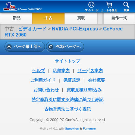
マイページ
カートを見る
検索
新品
中古
買取
自作一式
中古 |
ビデオカード
>
NVIDIA PCI-Express
>
GeForce
RTX 2060
ページ最上部へ
PC版ページへ
サイトトップ
ヘルプ
|
店舗案内
|
サービス案内
ご利用ガイド
|
保証規定
|
会社概要
お問い合わせ
|
買取見積り/申込み
特定商取引に関する法律に基づく表記
古物営業法に基づく表記
Copyright © 2000 PC One's All rights reserved.
@s6 v v4.0.1
with
Spookies
&
Functure