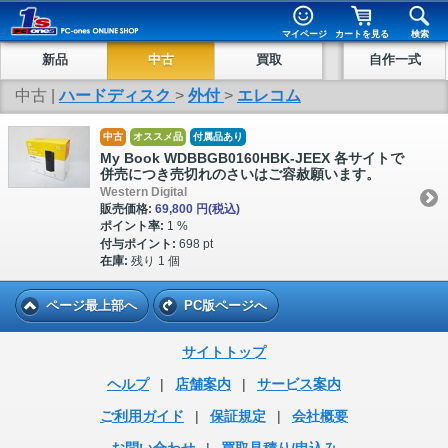
マイページ
カートを見る
検索
新品
中古
買取
自作一式
中古 |
ハードディスク
>
外付
>
エレコム
中古
オススメ品
付属品あり
My Book WDBBGB0160HBK-JEEX 各サイトで
併売につき売切れのさいはご容赦願います。
Western Digital
販売価格:
69,800 円
(税込)
ポイント率:
1 %
付与ポイント:
698 pt
在庫:
残り 1 個
ページ最上部へ
PC版ページへ
サイトトップ
ヘルプ
|
店舗案内
|
サービス案内
ご利用ガイド
|
保証規定
|
会社概要