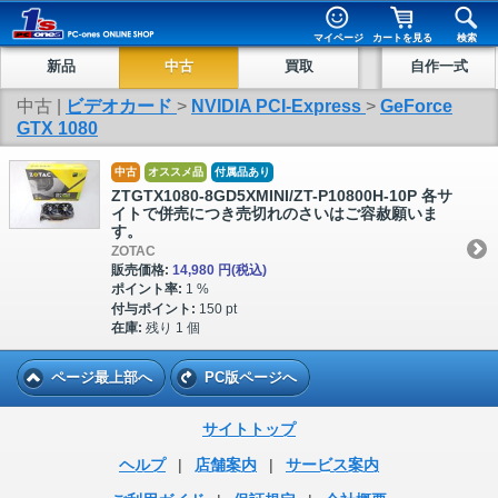
マイページ
カートを見る
検索
新品
中古
買取
自作一式
中古 |
ビデオカード
>
NVIDIA PCI-Express
>
GeForce
GTX 1080
中古
オススメ品
付属品あり
ZTGTX1080-8GD5XMINI/ZT-P10800H-10P 各サ
イトで併売につき売切れのさいはご容赦願いま
す。
ZOTAC
販売価格:
14,980 円
(税込)
ポイント率:
1 %
付与ポイント:
150 pt
在庫:
残り 1 個
ページ最上部へ
PC版ページへ
サイトトップ
ヘルプ
|
店舗案内
|
サービス案内