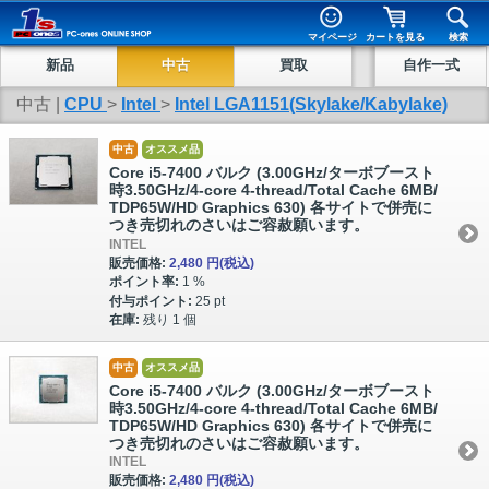
マイページ
カートを見る
検索
新品
中古
買取
自作一式
中古 |
CPU
>
Intel
>
Intel LGA1151(Skylake/Kabylake)
中古
オススメ品
Core i5-7400 バルク (3.00GHz/ターボブースト
時3.50GHz/4-core 4-thread/Total Cache 6MB/
TDP65W/HD Graphics 630) 各サイトで併売に
つき売切れのさいはご容赦願います。
INTEL
販売価格:
2,480 円
(税込)
ポイント率:
1 %
付与ポイント:
25 pt
在庫:
残り 1 個
中古
オススメ品
Core i5-7400 バルク (3.00GHz/ターボブースト
時3.50GHz/4-core 4-thread/Total Cache 6MB/
TDP65W/HD Graphics 630) 各サイトで併売に
つき売切れのさいはご容赦願います。
INTEL
販売価格:
2,480 円
(税込)