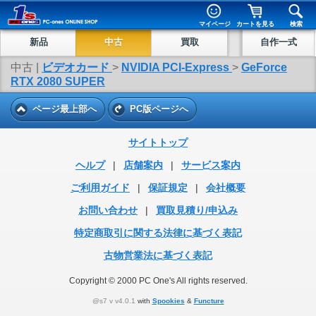
マイページ
カートを見る
検索
新品
中古
買取
自作一式
中古 |
ビデオカード
>
NVIDIA PCI-Express
>
GeForce
RTX 2080 SUPER
ページ最上部へ
PC版ページへ
サイトトップ
ヘルプ
|
店舗案内
|
サービス案内
ご利用ガイド
|
保証規定
|
会社概要
お問い合わせ
|
買取見積り/申込み
特定商取引に関する法律に基づく表記
古物営業法に基づく表記
Copyright © 2000 PC One's All rights reserved.
@s7 v v4.0.1
with
Spookies
&
Functure