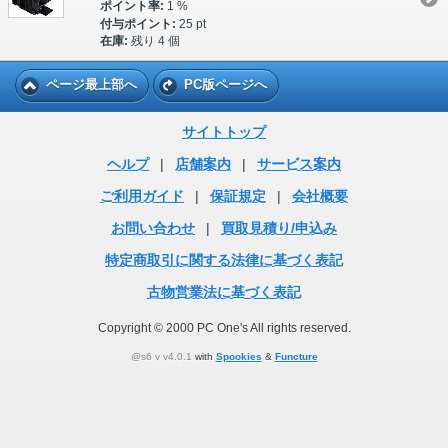
ポイント率:
1 %
付与ポイント:
25 pt
在庫:
残り 4 個
ページ最上部へ
PC版ページへ
サイトトップ
ヘルプ
|
店舗案内
|
サービス案内
ご利用ガイド
|
保証規定
|
会社概要
お問い合わせ
|
買取見積り/申込み
特定商取引に関する法律に基づく表記
古物営業法に基づく表記
Copyright © 2000 PC One's All rights reserved.
@s6 v v4.0.1
with
Spookies
&
Functure