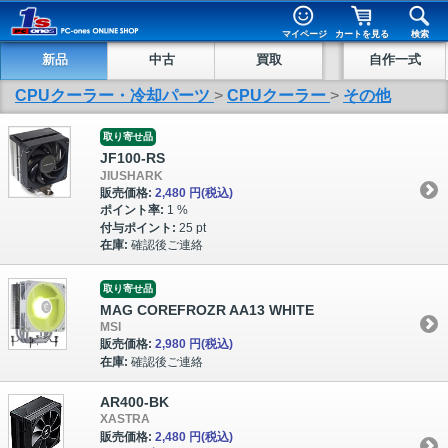
マイページ
カートを見る
検索
新品
中古
買取
自作一式
CPUクーラー・冷却パーツ
>
CPUクーラー
>
その他
取り寄せ品
JF100-RS
JIUSHARK
販売価格:
2,480 円
(税込)
ポイント率:
1 %
付与ポイント:
25 pt
在庫:
確認後ご連絡
取り寄せ品
MAG COREFROZR AA13 WHITE
MSI
販売価格:
2,980 円
(税込)
在庫:
確認後ご連絡
AR400-BK
XASTRA
販売価格:
2,480 円
(税込)