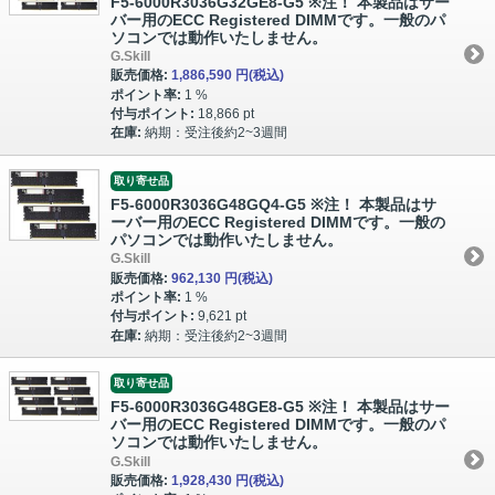
F5-6000R3036G32GE8-G5 ※注！ 本製品はサー
バー用のECC Registered DIMMです。一般のパ
ソコンでは動作いたしません。
G.Skill
販売価格:
1,886,590 円
(税込)
ポイント率:
1 %
付与ポイント:
18,866 pt
在庫:
納期：受注後約2~3週間
取り寄せ品
F5-6000R3036G48GQ4-G5 ※注！ 本製品はサ
ーバー用のECC Registered DIMMです。一般の
パソコンでは動作いたしません。
G.Skill
販売価格:
962,130 円
(税込)
ポイント率:
1 %
付与ポイント:
9,621 pt
在庫:
納期：受注後約2~3週間
取り寄せ品
F5-6000R3036G48GE8-G5 ※注！ 本製品はサー
バー用のECC Registered DIMMです。一般のパ
ソコンでは動作いたしません。
G.Skill
販売価格:
1,928,430 円
(税込)