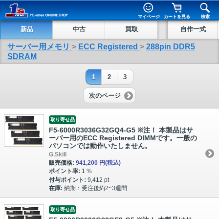
マイページ
カートを見る
検索
新品
中古
買取
自作一式
サーバー用メモリ
>
ECC Registered
>
288pin DDR5
SDRAM
1
2
3
次のページ
取り寄せ品
F5-6000R3036G32GQ4-G5 ※注！ 本製品はサ
ーバー用のECC Registered DIMMです。一般の
パソコンでは動作いたしません。
G.Skill
販売価格:
941,200 円
(税込)
ポイント率:
1 %
付与ポイント:
9,412 pt
在庫:
納期：受注後約2~3週間
取り寄せ品