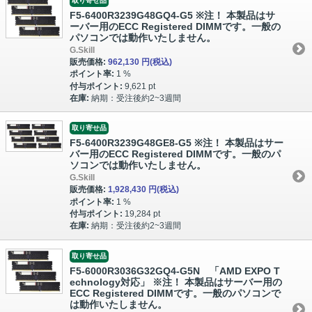
取り寄せ品
F5-6400R3239G48GQ4-G5 ※注！ 本製品はサ
ーバー用のECC Registered DIMMです。一般の
パソコンでは動作いたしません。
G.Skill
販売価格:
962,130 円
(税込)
ポイント率:
1 %
付与ポイント:
9,621 pt
在庫:
納期：受注後約2~3週間
取り寄せ品
F5-6400R3239G48GE8-G5 ※注！ 本製品はサー
バー用のECC Registered DIMMです。一般のパ
ソコンでは動作いたしません。
G.Skill
販売価格:
1,928,430 円
(税込)
ポイント率:
1 %
付与ポイント:
19,284 pt
在庫:
納期：受注後約2~3週間
取り寄せ品
F5-6000R3036G32GQ4-G5N 「AMD EXPO T
echnology対応」 ※注！ 本製品はサーバー用の
ECC Registered DIMMです。一般のパソコンで
は動作いたしません。