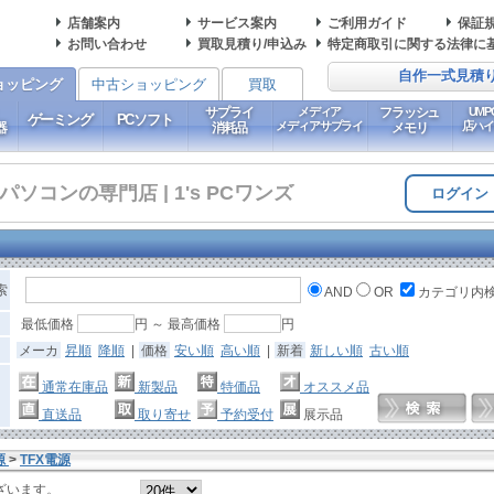
店舗案内
サービス案内
ご利用ガイド
保証
お問い合わせ
買取見積り/申込み
特定商取引に関する法律に
自作一式見積
ョッピング
中古ショッピング
買取
サプライ
メディア
フラッシュ
UM
ゲーミング
PCソフト
メディアサプライ
店ハ
器
消耗品
メモリ
コンの専門店 | 1's PCワンズ
ログイン
索
AND
OR
カテゴリ内
最低価格
円 ～ 最高価格
円
メーカ
昇順
降順
|
価格
安い順
高い順
|
新着
新しい順
古い順
通常在庫品
新製品
特価品
オススメ品
直送品
取り寄せ
予約受付
展示品
源
>
TFX電源
ざいます。