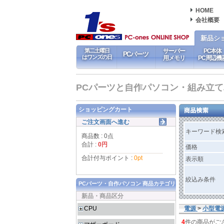
HOME
会社概要
新品シ
第二土曜日
サーバー
PC本体
PCパーツ
はワンズの日
用メモリ
PC周辺機
PCパーツと自作パソコン・組み立てパソ
ショッピングカート
ご注文画面へ進む
キーワード検
商品数 : 0点
合計 :
0円
価格
合計付与ポイント :
0pt
表示順
絞込み条件
PCパーツ・自作パソコン 商品カテゴリ
新品・商品区分
CPU
電源
>
小型電
4
件の商品がご