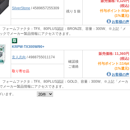
販売価格: 9,320円
(税込)
SilverStone
/ 4589657255309
付与ポイント:93pt
残り
1
個
(1%還元)
お客様の声
 フォームファクタ：TFX、80PLUS認証：BRONZE、容量：300W、※上記「メ
ックでメーカー製品情報にアクセスできます。
KRPW-TX300W/90+
販売価格: 11,360円
玄人志向
/ 4988755011174
(税込)
確認後
付与ポイント:114pt
ご連絡
(1%還元)
取り寄せ品
お客様の声
 フォームファクタ：TFX、80PLUS認証：GOLD、容量：300W、※上記「メーカ
でメーカー製品情報にアクセスできます。
ざいます。