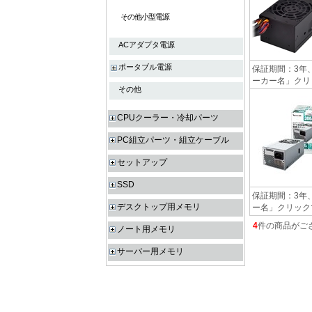
その他小型電源
ACアダプタ電源
ポータブル電源
保証期間：3年、
ーカー名」クリ
その他
CPUクーラー・冷却パーツ
PC組立パーツ・組立ケーブル
セットアップ
SSD
保証期間：3年、
デスクトップ用メモリ
ー名」クリック
4
件の商品がご
ノート用メモリ
サーバー用メモリ