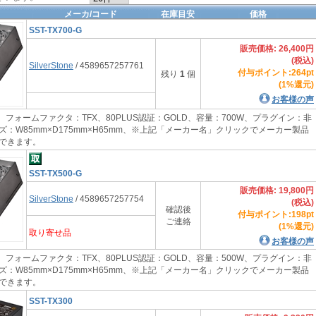
メーカ/コード
在庫目安
価格
SST-TX700-G
販売価格: 26,400円
(税込)
SilverStone
/ 4589657257761
付与ポイント:264pt
残り
1
個
(1%還元)
お客様の声
 フォームファクタ：TFX、80PLUS認証：GOLD、容量：700W、プラグイン：非
：W85mm×D175mm×H65mm、※上記「メーカー名」クリックでメーカー製品
できます。
SST-TX500-G
販売価格: 19,800円
SilverStone
/ 4589657257754
(税込)
確認後
付与ポイント:198pt
ご連絡
(1%還元)
取り寄せ品
お客様の声
 フォームファクタ：TFX、80PLUS認証：GOLD、容量：500W、プラグイン：非
：W85mm×D175mm×H65mm、※上記「メーカー名」クリックでメーカー製品
できます。
SST-TX300