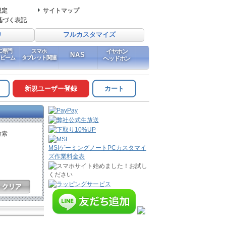
規定
サイトマップ
基づく表記
り
フルカスタマイズ
PC専門
スマホ
イヤホン
NAS
イビーム
タブレット関連
ヘッドホン
新規ユーザー登録
カート
検索
MSIゲーミングノートPCカスタマイ
ズ作業料金表