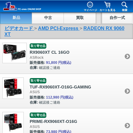
マイページ
カートを見る
検索
新品
中古
買取
自作一式
ビデオカード
>
AMD PCI-Express
>
RADEON RX 9060
XT
取り寄せ品
RX9060XT CL 16GO
ASRock
販売価格:
91,800 円
(税込)
在庫:
確認後ご連絡
取り寄せ品
TUF-RX9060XT-O16G-GAMING
ASUS
販売価格:
112,980 円
(税込)
在庫:
確認後ご連絡
取り寄せ品
PRIME-RX9060XT-O16G
ASUS
販売価格:
73,980 円
(税込)